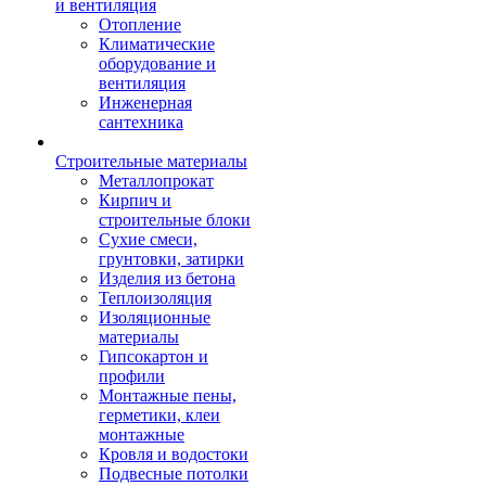
и вентиляция
Отопление
Климатические
оборудование и
вентиляция
Инженерная
сантехника
Строительные материалы
Металлопрокат
Кирпич и
строительные блоки
Сухие смеси,
грунтовки, затирки
Изделия из бетона
Теплоизоляция
Изоляционные
материалы
Гипсокартон и
профили
Монтажные пены,
герметики, клеи
монтажные
Кровля и водостоки
Подвесные потолки