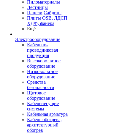
Пиломатериалы
Лестницы
Панели,Сайдинг
Плиты OSB, ЛДСП,
ХДФ, фанера
Ещё
Электрооборудование
Кабельно-
проводниковая
продукция
Высоковольтное
оборудование
Низковольтное
оборудование
Средства
безопасности
Щитовое
оборудование
Кабеленесущие
системы
Кабельная арматура
Кабель обогрева,
архитектурный
обогрев