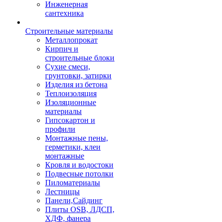
Инженерная
сантехника
Строительные материалы
Металлопрокат
Кирпич и
строительные блоки
Сухие смеси,
грунтовки, затирки
Изделия из бетона
Теплоизоляция
Изоляционные
материалы
Гипсокартон и
профили
Монтажные пены,
герметики, клеи
монтажные
Кровля и водостоки
Подвесные потолки
Пиломатериалы
Лестницы
Панели,Сайдинг
Плиты OSB, ЛДСП,
ХДФ, фанера