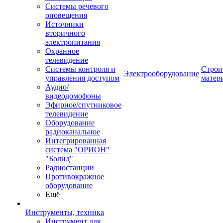
Системы речевого
оповещения
Источники
вторичного
электропитания
Охранное
телевидение
Системы контроля и
Строи
Электрооборудование
управления доступом
матер
Аудио/
видеодомофоны
Эфирное/спутниковое
телевидение
Оборудование
радиоканальное
Интегрированная
система "ОРИОН"
"Болид"
Радиостанции
Противокражное
оборудование
Ещё
Инструменты, техника
Инструмент для