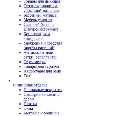
Товары для пикника
Теплицы, парники,
укрывной материал
Бассейны, матрасы
Мебель уличная
Садовый бензо и
электроинструмент
Консервация и
виноделие
Удобрения и средства
защиты растений
Антимоскитные
сетки, репелленты
Термометры
Товары для туризма
Аксессуары для бани
Ещё
Финишная отделка
Напольные покрытия
Столярные изделия,
двери
Плитка
Окна
Бытовые и обойные