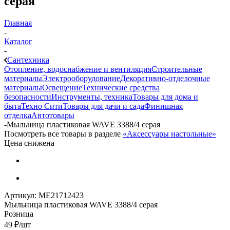
серая
Главная
-
Каталог
-
Сантехника
Отопление, водоснабжение и вентиляция
Строительные
материалы
Электрооборудование
Декоративно-отделочные
материалы
Освещение
Технические средства
безопасности
Инструменты, техника
Товары для дома и
быта
Техно Сити
Товары для дачи и сада
Финишная
отделка
Автотовары
-
Мыльница пластиковая WAVE 3388/4 серая
Посмотреть все товары в разделе
«Аксессуары настольные»
Цена снижена
Артикул:
МЕ21712423
Мыльница пластиковая WAVE 3388/4 серая
Розница
49
₽
/шт