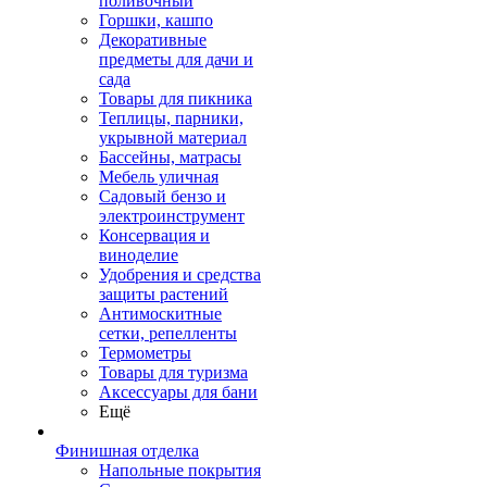
поливочный
Горшки, кашпо
Декоративные
предметы для дачи и
сада
Товары для пикника
Теплицы, парники,
укрывной материал
Бассейны, матрасы
Мебель уличная
Садовый бензо и
электроинструмент
Консервация и
виноделие
Удобрения и средства
защиты растений
Антимоскитные
сетки, репелленты
Термометры
Товары для туризма
Аксессуары для бани
Ещё
Финишная отделка
Напольные покрытия