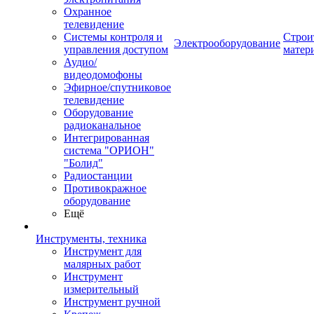
Охранное
телевидение
Системы контроля и
Строи
Электрооборудование
управления доступом
матер
Аудио/
видеодомофоны
Эфирное/спутниковое
телевидение
Оборудование
радиоканальное
Интегрированная
система "ОРИОН"
"Болид"
Радиостанции
Противокражное
оборудование
Ещё
Инструменты, техника
Инструмент для
малярных работ
Инструмент
измерительный
Инструмент ручной