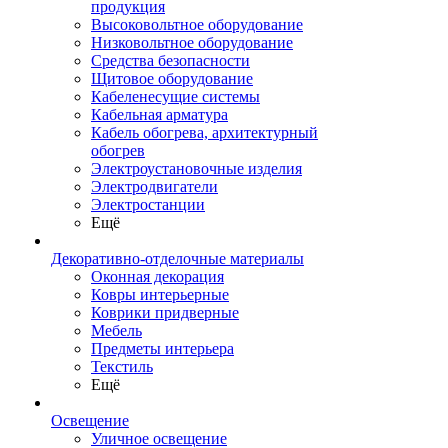
продукция
Высоковольтное оборудование
Низковольтное оборудование
Средства безопасности
Щитовое оборудование
Кабеленесущие системы
Кабельная арматура
Кабель обогрева, архитектурный
обогрев
Электроустановочные изделия
Электродвигатели
Электростанции
Ещё
Декоративно-отделочные материалы
Оконная декорация
Ковры интерьерные
Коврики придверные
Мебель
Предметы интерьера
Текстиль
Ещё
Освещение
Уличное освещение