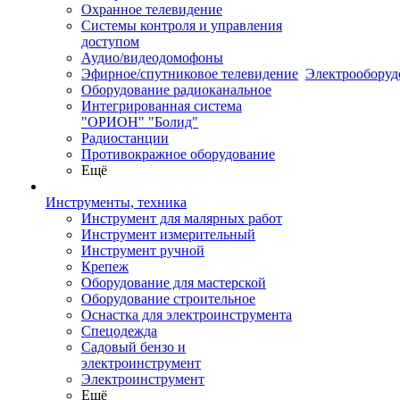
Охранное телевидение
Системы контроля и управления
доступом
Аудио/видеодомофоны
Эфирное/спутниковое телевидение
Электрооборуд
Оборудование радиоканальное
Интегрированная система
"ОРИОН" "Болид"
Радиостанции
Противокражное оборудование
Ещё
Инструменты, техника
Инструмент для малярных работ
Инструмент измерительный
Инструмент ручной
Крепеж
Оборудование для мастерской
Оборудование строительное
Оснастка для электроинструмента
Спецодежда
Садовый бензо и
электроинструмент
Электроинструмент
Ещё