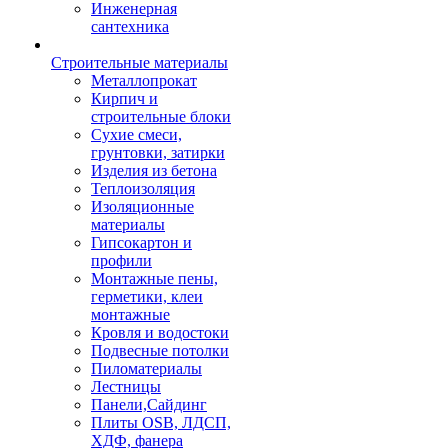
Инженерная
сантехника
Строительные материалы
Металлопрокат
Кирпич и
строительные блоки
Сухие смеси,
грунтовки, затирки
Изделия из бетона
Теплоизоляция
Изоляционные
материалы
Гипсокартон и
профили
Монтажные пены,
герметики, клеи
монтажные
Кровля и водостоки
Подвесные потолки
Пиломатериалы
Лестницы
Панели,Сайдинг
Плиты OSB, ЛДСП,
ХДФ, фанера