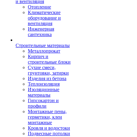
и вентиляция
Отопление
Климатические
оборудование и
вентиляция
Инженерная
сантехника
Строительные материалы
Металлопрокат
Кирпич и
строительные блоки
Сухие смеси,
грунтовки, затирки
Изделия из бетона
Теплоизоляция
Изоляционные
материалы
Гипсокартон и
профили
Монтажные пены,
герметики, клеи
монтажные
Кровля и водостоки
Подвесные потолки