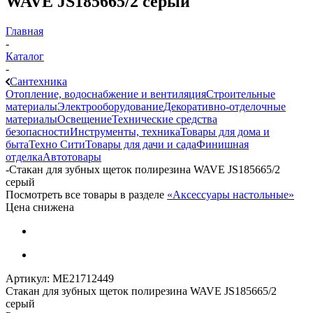
WAVE JS185665/2 серый
Главная
-
Каталог
-
Сантехника
Отопление, водоснабжение и вентиляция
Строительные
материалы
Электрооборудование
Декоративно-отделочные
материалы
Освещение
Технические средства
безопасности
Инструменты, техника
Товары для дома и
быта
Техно Сити
Товары для дачи и сада
Финишная
отделка
Автотовары
-
Стакан для зубных щеток полирезина WAVE JS185665/2
серый
Посмотреть все товары в разделе
«Аксессуары настольные»
Цена снижена
Артикул:
МЕ21712449
Стакан для зубных щеток полирезина WAVE JS185665/2
серый