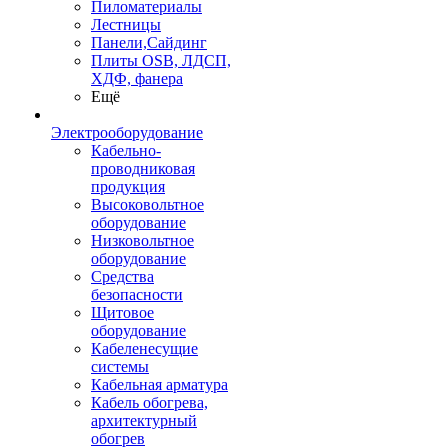
Пиломатериалы
Лестницы
Панели,Сайдинг
Плиты OSB, ЛДСП,
ХДФ, фанера
Ещё
Электрооборудование
Кабельно-
проводниковая
продукция
Высоковольтное
оборудование
Низковольтное
оборудование
Средства
безопасности
Щитовое
оборудование
Кабеленесущие
системы
Кабельная арматура
Кабель обогрева,
архитектурный
обогрев