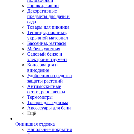
поливочный
Горшки, кашпо
Декоративные
предметы для дачи и
сада
Товары для пикника
Теплицы, парники,
укрывной материал
Бассейны, матрасы
Мебель уличная
Садовый бензо и
электроинструмент
Консервация и
виноделие
Удобрения и средства
защиты растений
Антимоскитные
сетки, репелленты
Термометры
Товары для туризма
Аксессуары для бани
Ещё
Финишная отделка
Напольные покрытия