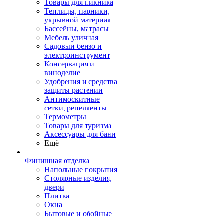
Товары для пикника
Теплицы, парники,
укрывной материал
Бассейны, матрасы
Мебель уличная
Садовый бензо и
электроинструмент
Консервация и
виноделие
Удобрения и средства
защиты растений
Антимоскитные
сетки, репелленты
Термометры
Товары для туризма
Аксессуары для бани
Ещё
Финишная отделка
Напольные покрытия
Столярные изделия,
двери
Плитка
Окна
Бытовые и обойные