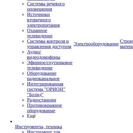
Системы речевого
оповещения
Источники
вторичного
электропитания
Охранное
телевидение
Системы контроля и
Строи
Электрооборудование
управления доступом
матер
Аудио/
видеодомофоны
Эфирное/спутниковое
телевидение
Оборудование
радиоканальное
Интегрированная
система "ОРИОН"
"Болид"
Радиостанции
Противокражное
оборудование
Ещё
Инструменты, техника
Инструмент для