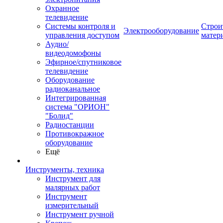
Охранное
телевидение
Системы контроля и
Строи
Электрооборудование
управления доступом
матер
Аудио/
видеодомофоны
Эфирное/спутниковое
телевидение
Оборудование
радиоканальное
Интегрированная
система "ОРИОН"
"Болид"
Радиостанции
Противокражное
оборудование
Ещё
Инструменты, техника
Инструмент для
малярных работ
Инструмент
измерительный
Инструмент ручной