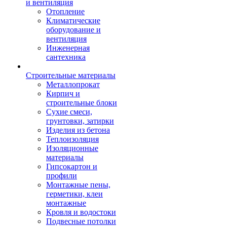
и вентиляция
Отопление
Климатические
оборудование и
вентиляция
Инженерная
сантехника
Строительные материалы
Металлопрокат
Кирпич и
строительные блоки
Сухие смеси,
грунтовки, затирки
Изделия из бетона
Теплоизоляция
Изоляционные
материалы
Гипсокартон и
профили
Монтажные пены,
герметики, клеи
монтажные
Кровля и водостоки
Подвесные потолки