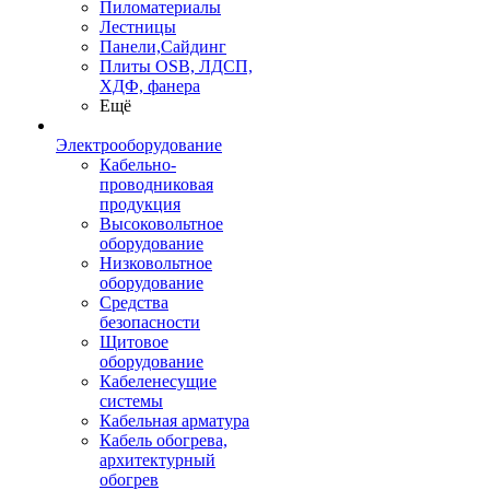
Пиломатериалы
Лестницы
Панели,Сайдинг
Плиты OSB, ЛДСП,
ХДФ, фанера
Ещё
Электрооборудование
Кабельно-
проводниковая
продукция
Высоковольтное
оборудование
Низковольтное
оборудование
Средства
безопасности
Щитовое
оборудование
Кабеленесущие
системы
Кабельная арматура
Кабель обогрева,
архитектурный
обогрев