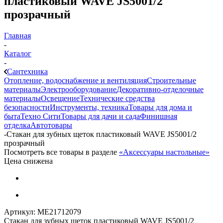
пластиковый WAVE JS5001/2
прозрачный
Главная
-
Каталог
-
Сантехника
Отопление, водоснабжение и вентиляция
Строительные
материалы
Электрооборудование
Декоративно-отделочные
материалы
Освещение
Технические средства
безопасности
Инструменты, техника
Товары для дома и
быта
Техно Сити
Товары для дачи и сада
Финишная
отделка
Автотовары
-
Стакан для зубных щеток пластиковый WAVE JS5001/2
прозрачный
Посмотреть все товары в разделе
«Аксессуары настольные»
Цена снижена
Артикул:
МЕ21712079
Стакан для зубных щеток пластиковый WAVE JS5001/2