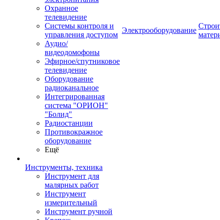
Охранное
телевидение
Системы контроля и
Строи
Электрооборудование
управления доступом
матер
Аудио/
видеодомофоны
Эфирное/спутниковое
телевидение
Оборудование
радиоканальное
Интегрированная
система "ОРИОН"
"Болид"
Радиостанции
Противокражное
оборудование
Ещё
Инструменты, техника
Инструмент для
малярных работ
Инструмент
измерительный
Инструмент ручной