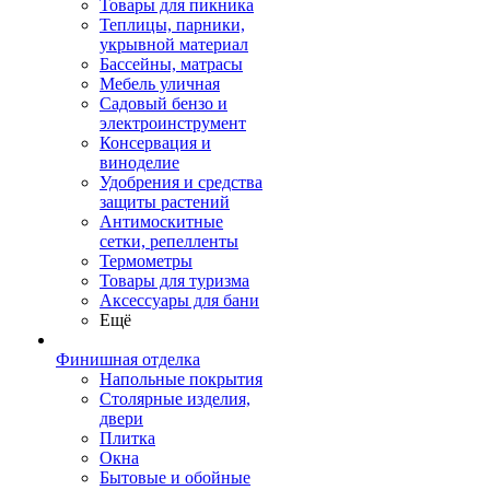
Товары для пикника
Теплицы, парники,
укрывной материал
Бассейны, матрасы
Мебель уличная
Садовый бензо и
электроинструмент
Консервация и
виноделие
Удобрения и средства
защиты растений
Антимоскитные
сетки, репелленты
Термометры
Товары для туризма
Аксессуары для бани
Ещё
Финишная отделка
Напольные покрытия
Столярные изделия,
двери
Плитка
Окна
Бытовые и обойные