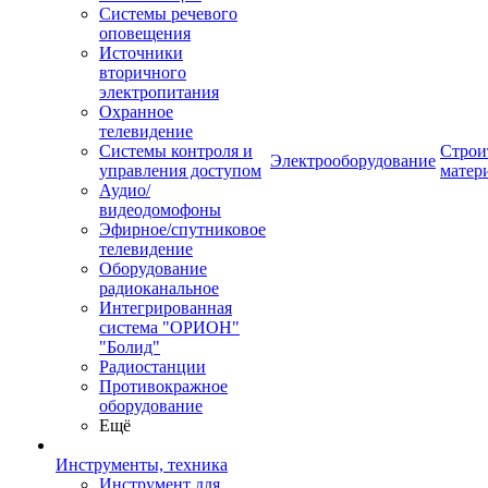
Системы речевого
оповещения
Источники
вторичного
электропитания
Охранное
телевидение
Системы контроля и
Строи
Электрооборудование
управления доступом
матер
Аудио/
видеодомофоны
Эфирное/спутниковое
телевидение
Оборудование
радиоканальное
Интегрированная
система "ОРИОН"
"Болид"
Радиостанции
Противокражное
оборудование
Ещё
Инструменты, техника
Инструмент для