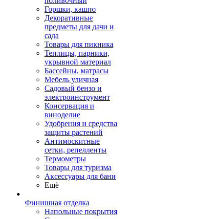
поливочный
Горшки, кашпо
Декоративные
предметы для дачи и
сада
Товары для пикника
Теплицы, парники,
укрывной материал
Бассейны, матрасы
Мебель уличная
Садовый бензо и
электроинструмент
Консервация и
виноделие
Удобрения и средства
защиты растений
Антимоскитные
сетки, репелленты
Термометры
Товары для туризма
Аксессуары для бани
Ещё
Финишная отделка
Напольные покрытия