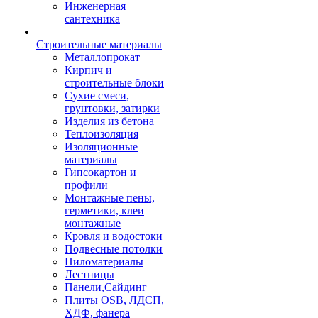
Инженерная
сантехника
Строительные материалы
Металлопрокат
Кирпич и
строительные блоки
Сухие смеси,
грунтовки, затирки
Изделия из бетона
Теплоизоляция
Изоляционные
материалы
Гипсокартон и
профили
Монтажные пены,
герметики, клеи
монтажные
Кровля и водостоки
Подвесные потолки
Пиломатериалы
Лестницы
Панели,Сайдинг
Плиты OSB, ЛДСП,
ХДФ, фанера