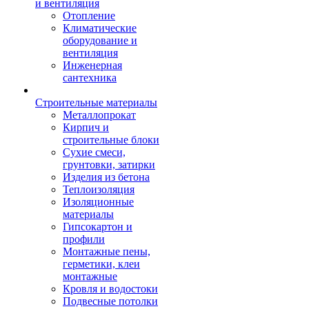
и вентиляция
Отопление
Климатические
оборудование и
вентиляция
Инженерная
сантехника
Строительные материалы
Металлопрокат
Кирпич и
строительные блоки
Сухие смеси,
грунтовки, затирки
Изделия из бетона
Теплоизоляция
Изоляционные
материалы
Гипсокартон и
профили
Монтажные пены,
герметики, клеи
монтажные
Кровля и водостоки
Подвесные потолки