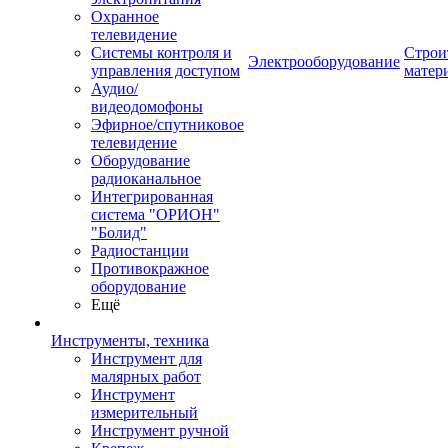
Охранное
телевидение
Системы контроля и
Строи
Электрооборудование
управления доступом
матер
Аудио/
видеодомофоны
Эфирное/спутниковое
телевидение
Оборудование
радиоканальное
Интегрированная
система "ОРИОН"
"Болид"
Радиостанции
Противокражное
оборудование
Ещё
Инструменты, техника
Инструмент для
малярных работ
Инструмент
измерительный
Инструмент ручной