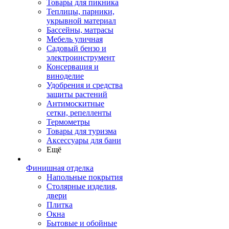
Товары для пикника
Теплицы, парники,
укрывной материал
Бассейны, матрасы
Мебель уличная
Садовый бензо и
электроинструмент
Консервация и
виноделие
Удобрения и средства
защиты растений
Антимоскитные
сетки, репелленты
Термометры
Товары для туризма
Аксессуары для бани
Ещё
Финишная отделка
Напольные покрытия
Столярные изделия,
двери
Плитка
Окна
Бытовые и обойные