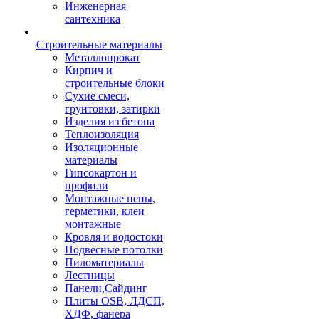
Инженерная
сантехника
Строительные материалы
Металлопрокат
Кирпич и
строительные блоки
Сухие смеси,
грунтовки, затирки
Изделия из бетона
Теплоизоляция
Изоляционные
материалы
Гипсокартон и
профили
Монтажные пены,
герметики, клеи
монтажные
Кровля и водостоки
Подвесные потолки
Пиломатериалы
Лестницы
Панели,Сайдинг
Плиты OSB, ЛДСП,
ХДФ, фанера