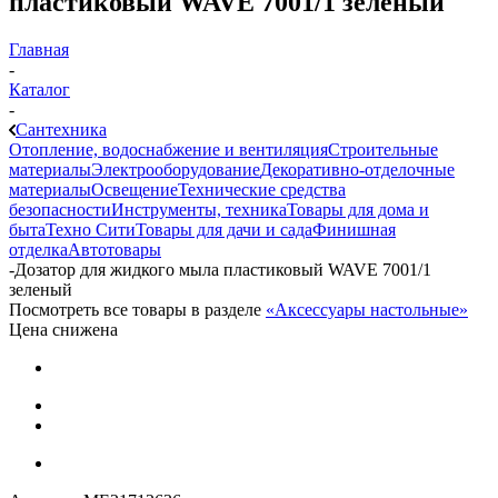
пластиковый WAVE 7001/1 зеленый
Главная
-
Каталог
-
Сантехника
Отопление, водоснабжение и вентиляция
Строительные
материалы
Электрооборудование
Декоративно-отделочные
материалы
Освещение
Технические средства
безопасности
Инструменты, техника
Товары для дома и
быта
Техно Сити
Товары для дачи и сада
Финишная
отделка
Автотовары
-
Дозатор для жидкого мыла пластиковый WAVE 7001/1
зеленый
Посмотреть все товары в разделе
«Аксессуары настольные»
Цена снижена