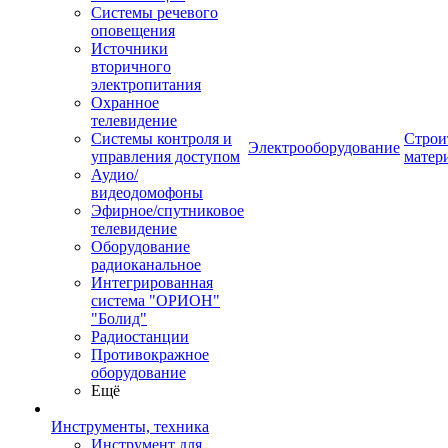
Системы речевого
оповещения
Источники
вторичного
электропитания
Охранное
телевидение
Системы контроля и
Строи
Электрооборудование
управления доступом
матер
Аудио/
видеодомофоны
Эфирное/спутниковое
телевидение
Оборудование
радиоканальное
Интегрированная
система "ОРИОН"
"Болид"
Радиостанции
Противокражное
оборудование
Ещё
Инструменты, техника
Инструмент для