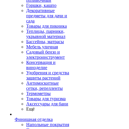
поливочный
Горшки, кашпо
Декоративные
предметы для дачи и
сада
Товары для пикника
Теплицы, парники,
укрывной материал
Бассейны, матрасы
Мебель уличная
Садовый бензо и
электроинструмент
Консервация и
виноделие
Удобрения и средства
защиты растений
Антимоскитные
сетки, репелленты
Термометры
Товары для туризма
Аксессуары для бани
Ещё
Финишная отделка
Напольные покрытия