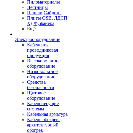
Пиломатериалы
Лестницы
Панели,Сайдинг
Плиты OSB, ЛДСП,
ХДФ, фанера
Ещё
Электрооборудование
Кабельно-
проводниковая
продукция
Высоковольтное
оборудование
Низковольтное
оборудование
Средства
безопасности
Щитовое
оборудование
Кабеленесущие
системы
Кабельная арматура
Кабель обогрева,
архитектурный
обогрев