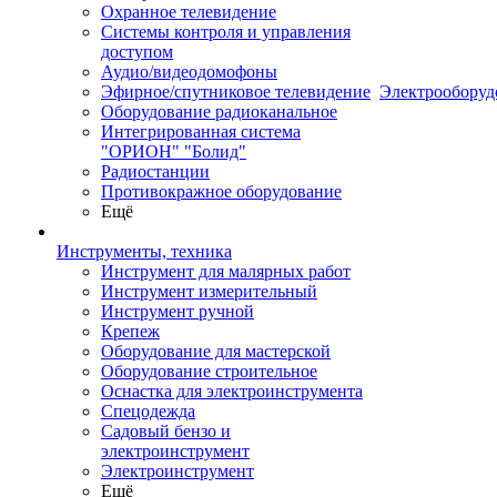
Охранное телевидение
Системы контроля и управления
доступом
Аудио/видеодомофоны
Эфирное/спутниковое телевидение
Электрооборуд
Оборудование радиоканальное
Интегрированная система
"ОРИОН" "Болид"
Радиостанции
Противокражное оборудование
Ещё
Инструменты, техника
Инструмент для малярных работ
Инструмент измерительный
Инструмент ручной
Крепеж
Оборудование для мастерской
Оборудование строительное
Оснастка для электроинструмента
Спецодежда
Садовый бензо и
электроинструмент
Электроинструмент
Ещё