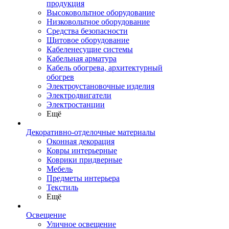
продукция
Высоковольтное оборудование
Низковольтное оборудование
Средства безопасности
Щитовое оборудование
Кабеленесущие системы
Кабельная арматура
Кабель обогрева, архитектурный
обогрев
Электроустановочные изделия
Электродвигатели
Электростанции
Ещё
Декоративно-отделочные материалы
Оконная декорация
Ковры интерьерные
Коврики придверные
Мебель
Предметы интерьера
Текстиль
Ещё
Освещение
Уличное освещение