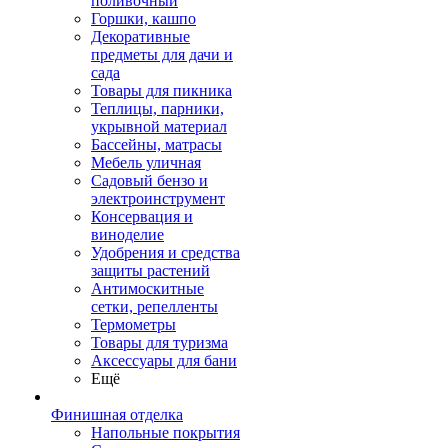
поливочный
Горшки, кашпо
Декоративные
предметы для дачи и
сада
Товары для пикника
Теплицы, парники,
укрывной материал
Бассейны, матрасы
Мебель уличная
Садовый бензо и
электроинструмент
Консервация и
виноделие
Удобрения и средства
защиты растений
Антимоскитные
сетки, репелленты
Термометры
Товары для туризма
Аксессуары для бани
Ещё
Финишная отделка
Напольные покрытия