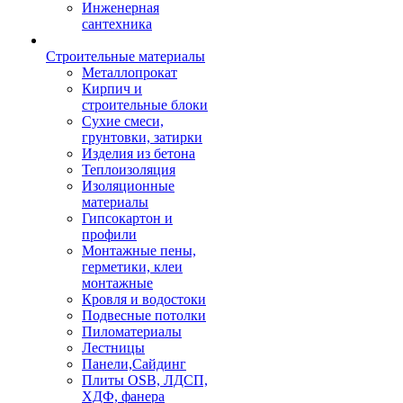
Инженерная
сантехника
Строительные материалы
Металлопрокат
Кирпич и
строительные блоки
Сухие смеси,
грунтовки, затирки
Изделия из бетона
Теплоизоляция
Изоляционные
материалы
Гипсокартон и
профили
Монтажные пены,
герметики, клеи
монтажные
Кровля и водостоки
Подвесные потолки
Пиломатериалы
Лестницы
Панели,Сайдинг
Плиты OSB, ЛДСП,
ХДФ, фанера