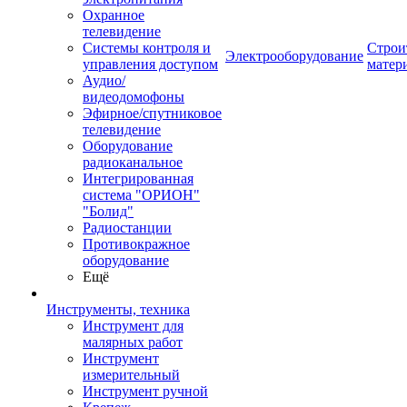
Охранное
телевидение
Системы контроля и
Строи
Электрооборудование
управления доступом
матер
Аудио/
видеодомофоны
Эфирное/спутниковое
телевидение
Оборудование
радиоканальное
Интегрированная
система "ОРИОН"
"Болид"
Радиостанции
Противокражное
оборудование
Ещё
Инструменты, техника
Инструмент для
малярных работ
Инструмент
измерительный
Инструмент ручной