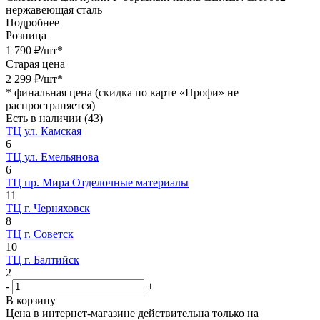
нержавеющая сталь
Подробнее
Розница
1 790
₽
/шт
*
Старая цена
2 299
₽
/шт
*
*
финальная цена (скидка по карте «Профи» не
распространяется)
Есть в наличии
(43)
ТЦ ул. Камская
6
ТЦ ул. Емельянова
6
ТЦ пр. Мира Отделочные материалы
11
ТЦ г. Черняховск
8
ТЦ г. Советск
10
ТЦ г. Балтийск
2
-
+
В корзину
Цена в интернет-магазине действительна только на