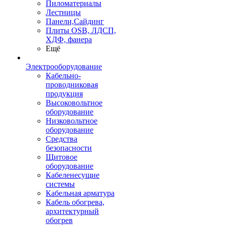
Пиломатериалы
Лестницы
Панели,Сайдинг
Плиты OSB, ЛДСП,
ХДФ, фанера
Ещё
Электрооборудование
Кабельно-
проводниковая
продукция
Высоковольтное
оборудование
Низковольтное
оборудование
Средства
безопасности
Щитовое
оборудование
Кабеленесущие
системы
Кабельная арматура
Кабель обогрева,
архитектурный
обогрев