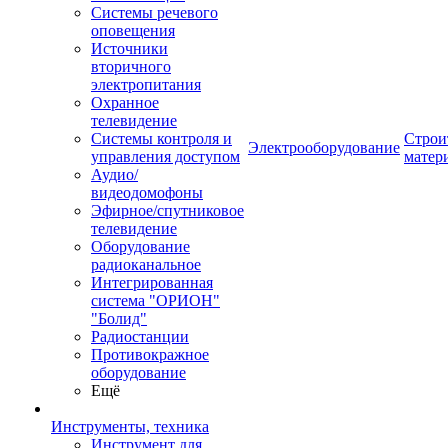
Системы речевого
оповещения
Источники
вторичного
электропитания
Охранное
телевидение
Системы контроля и
Строи
Электрооборудование
управления доступом
матер
Аудио/
видеодомофоны
Эфирное/спутниковое
телевидение
Оборудование
радиоканальное
Интегрированная
система "ОРИОН"
"Болид"
Радиостанции
Противокражное
оборудование
Ещё
Инструменты, техника
Инструмент для