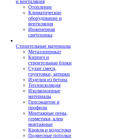
и вентиляция
Отопление
Климатические
оборудование и
вентиляция
Инженерная
сантехника
Строительные материалы
Металлопрокат
Кирпич и
строительные блоки
Сухие смеси,
грунтовки, затирки
Изделия из бетона
Теплоизоляция
Изоляционные
материалы
Гипсокартон и
профили
Монтажные пены,
герметики, клеи
монтажные
Кровля и водостоки
Подвесные потолки