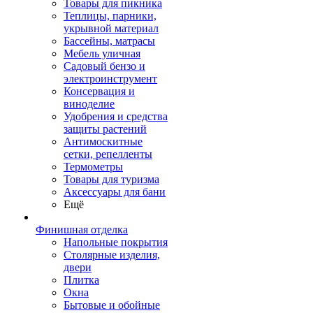
Товары для пикника
Теплицы, парники,
укрывной материал
Бассейны, матрасы
Мебель уличная
Садовый бензо и
электроинструмент
Консервация и
виноделие
Удобрения и средства
защиты растений
Антимоскитные
сетки, репелленты
Термометры
Товары для туризма
Аксессуары для бани
Ещё
Финишная отделка
Напольные покрытия
Столярные изделия,
двери
Плитка
Окна
Бытовые и обойные