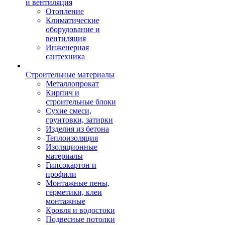
и вентиляция
Отопление
Климатические
оборудование и
вентиляция
Инженерная
сантехника
Строительные материалы
Металлопрокат
Кирпич и
строительные блоки
Сухие смеси,
грунтовки, затирки
Изделия из бетона
Теплоизоляция
Изоляционные
материалы
Гипсокартон и
профили
Монтажные пены,
герметики, клеи
монтажные
Кровля и водостоки
Подвесные потолки