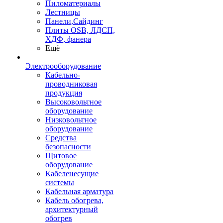
Пиломатериалы
Лестницы
Панели,Сайдинг
Плиты OSB, ЛДСП,
ХДФ, фанера
Ещё
Электрооборудование
Кабельно-
проводниковая
продукция
Высоковольтное
оборудование
Низковольтное
оборудование
Средства
безопасности
Щитовое
оборудование
Кабеленесущие
системы
Кабельная арматура
Кабель обогрева,
архитектурный
обогрев