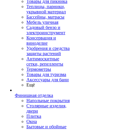
Товары для пикника
Теплицы, парники,
укрывной материал
Бассейны, матрасы
Мебель уличная
Садовый бензо и
электроинструмент
Консервация и
виноделие
Удобрения и средства
защиты растений
Антимоскитные
сетки, репелленты
Термометры
Товары для туризма
Аксессуары для бани
Ещё
Финишная отделка
Напольные покрытия
Столярные изделия,
двери
Плитка
Окна
Бытовые и обойные