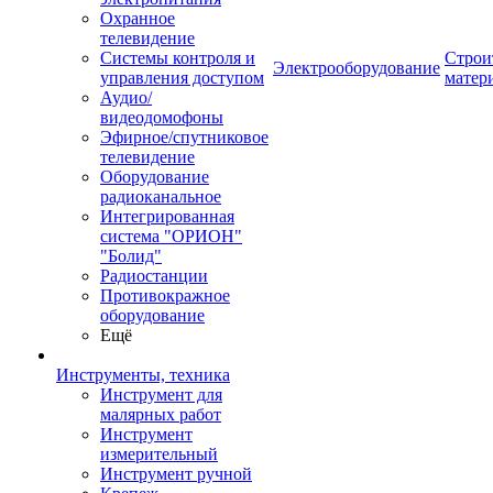
Охранное
телевидение
Системы контроля и
Строи
Электрооборудование
управления доступом
матер
Аудио/
видеодомофоны
Эфирное/спутниковое
телевидение
Оборудование
радиоканальное
Интегрированная
система "ОРИОН"
"Болид"
Радиостанции
Противокражное
оборудование
Ещё
Инструменты, техника
Инструмент для
малярных работ
Инструмент
измерительный
Инструмент ручной