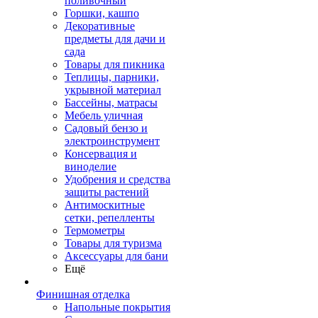
поливочный
Горшки, кашпо
Декоративные
предметы для дачи и
сада
Товары для пикника
Теплицы, парники,
укрывной материал
Бассейны, матрасы
Мебель уличная
Садовый бензо и
электроинструмент
Консервация и
виноделие
Удобрения и средства
защиты растений
Антимоскитные
сетки, репелленты
Термометры
Товары для туризма
Аксессуары для бани
Ещё
Финишная отделка
Напольные покрытия