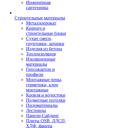
Инженерная
сантехника
Строительные материалы
Металлопрокат
Кирпич и
строительные блоки
Сухие смеси,
грунтовки, затирки
Изделия из бетона
Теплоизоляция
Изоляционные
материалы
Гипсокартон и
профили
Монтажные пены,
герметики, клеи
монтажные
Кровля и водостоки
Подвесные потолки
Пиломатериалы
Лестницы
Панели,Сайдинг
Плиты OSB, ЛДСП,
ХДФ, фанера