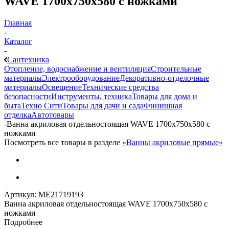
WAVE 1700х750х580 с ножками
Главная
-
Каталог
-
Сантехника
Отопление, водоснабжение и вентиляция
Строительные
материалы
Электрооборудование
Декоративно-отделочные
материалы
Освещение
Технические средства
безопасности
Инструменты, техника
Товары для дома и
быта
Техно Сити
Товары для дачи и сада
Финишная
отделка
Автотовары
-
Ванна акриловая отдельностоящая WAVE 1700х750х580 с
ножками
Посмотреть все товары в разделе
«Ванны акриловые прямые»
Артикул:
МЕ21719193
Ванна акриловая отдельностоящая WAVE 1700х750х580 с
ножками
Подробнее