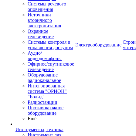
Системы речевого
оповещения
Источники
вторичного
электропитания
Охранное
телевидение
Системы контроля и
Строи
Электрооборудование
управления доступом
матер
Аудио/
видеодомофоны
Эфирное/спутниковое
телевидение
Оборудование
радиоканальное
Интегрированная
система "ОРИОН"
"Болид"
Радиостанции
Противокражное
оборудование
Ещё
Инструменты, техника
Инструмент для