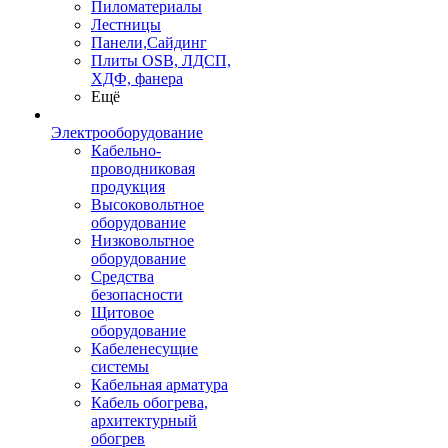
Пиломатериалы
Лестницы
Панели,Сайдинг
Плиты OSB, ЛДСП,
ХДФ, фанера
Ещё
Электрооборудование
Кабельно-
проводниковая
продукция
Высоковольтное
оборудование
Низковольтное
оборудование
Средства
безопасности
Щитовое
оборудование
Кабеленесущие
системы
Кабельная арматура
Кабель обогрева,
архитектурный
обогрев