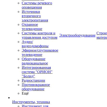
Системы речевого
оповещения
Источники
вторичного
электропитания
Охранное
телевидение
Системы контроля и
Строи
Электрооборудование
управления доступом
матер
Аудио/
видеодомофоны
Эфирное/спутниковое
телевидение
Оборудование
радиоканальное
Интегрированная
система "ОРИОН"
"Болид"
Радиостанции
Противокражное
оборудование
Ещё
Инструменты, техника
Инструмент для