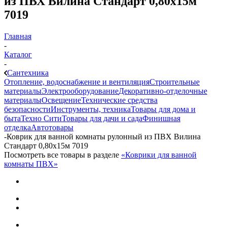
из ПВХ Вилина Стандарт 0,80х15м
7019
Главная
-
Каталог
-
Сантехника
Отопление, водоснабжение и вентиляция
Строительные
материалы
Электрооборудование
Декоративно-отделочные
материалы
Освещение
Технические средства
безопасности
Инструменты, техника
Товары для дома и
быта
Техно Сити
Товары для дачи и сада
Финишная
отделка
Автотовары
-
Коврик для ванной комнаты рулонный из ПВХ Вилина
Стандарт 0,80х15м 7019
Посмотреть все товары в разделе
«Коврики для ванной
комнаты ПВХ»