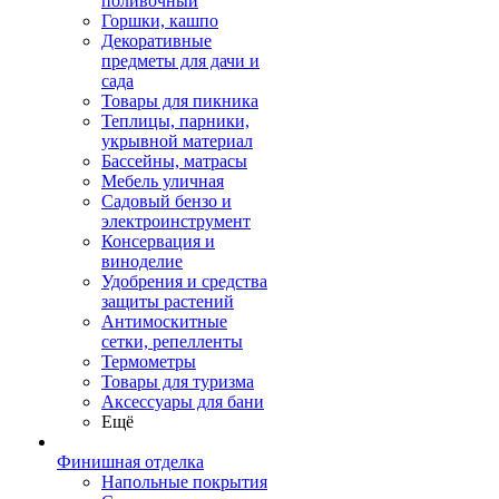
поливочный
Горшки, кашпо
Декоративные
предметы для дачи и
сада
Товары для пикника
Теплицы, парники,
укрывной материал
Бассейны, матрасы
Мебель уличная
Садовый бензо и
электроинструмент
Консервация и
виноделие
Удобрения и средства
защиты растений
Антимоскитные
сетки, репелленты
Термометры
Товары для туризма
Аксессуары для бани
Ещё
Финишная отделка
Напольные покрытия