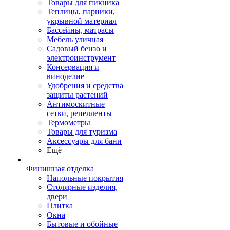
Товары для пикника
Теплицы, парники,
укрывной материал
Бассейны, матрасы
Мебель уличная
Садовый бензо и
электроинструмент
Консервация и
виноделие
Удобрения и средства
защиты растений
Антимоскитные
сетки, репелленты
Термометры
Товары для туризма
Аксессуары для бани
Ещё
Финишная отделка
Напольные покрытия
Столярные изделия,
двери
Плитка
Окна
Бытовые и обойные