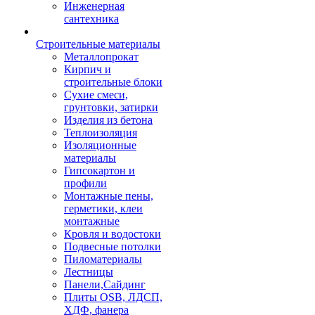
Инженерная
сантехника
Строительные материалы
Металлопрокат
Кирпич и
строительные блоки
Сухие смеси,
грунтовки, затирки
Изделия из бетона
Теплоизоляция
Изоляционные
материалы
Гипсокартон и
профили
Монтажные пены,
герметики, клеи
монтажные
Кровля и водостоки
Подвесные потолки
Пиломатериалы
Лестницы
Панели,Сайдинг
Плиты OSB, ЛДСП,
ХДФ, фанера