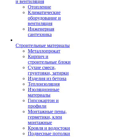
и вентиляция
Отопление
Климатические
оборудование и
вентиляция
Инженерная
сантехника
Строительные материалы
Металлопрокат
Кирпич и
строительные блоки
Сухие смеси,
грунтовки, затирки
Изделия из бетона
Теплоизоляция
Изоляционные
материалы
Гипсокартон и
профили
Монтажные пены,
герметики, клеи
монтажные
Кровля и водостоки
Подвесные потолки