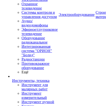
Охранное
телевидение
Системы контроля и
Строи
Электрооборудование
управления доступом
матер
Аудио/
видеодомофоны
Эфирное/спутниковое
телевидение
Оборудование
радиоканальное
Интегрированная
система "ОРИОН"
"Болид"
Радиостанции
Противокражное
оборудование
Ещё
Инструменты, техника
Инструмент для
малярных работ
Инструмент
измерительный
Инструмент ручной