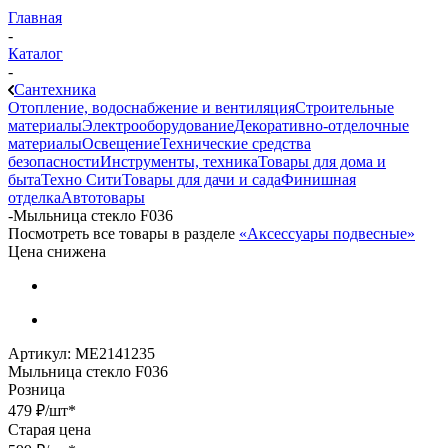
Главная
-
Каталог
-
Сантехника
Отопление, водоснабжение и вентиляция
Строительные
материалы
Электрооборудование
Декоративно-отделочные
материалы
Освещение
Технические средства
безопасности
Инструменты, техника
Товары для дома и
быта
Техно Сити
Товары для дачи и сада
Финишная
отделка
Автотовары
-
Мыльница стекло F036
Посмотреть все товары в разделе
«Аксессуары подвесные»
Цена снижена
Артикул:
МЕ2141235
Мыльница стекло F036
Розница
479
₽
/шт
*
Старая цена