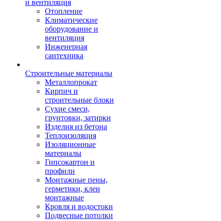
и вентиляция
Отопление
Климатические
оборудование и
вентиляция
Инженерная
сантехника
Строительные материалы
Металлопрокат
Кирпич и
строительные блоки
Сухие смеси,
грунтовки, затирки
Изделия из бетона
Теплоизоляция
Изоляционные
материалы
Гипсокартон и
профили
Монтажные пены,
герметики, клеи
монтажные
Кровля и водостоки
Подвесные потолки