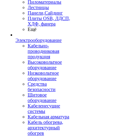
Пиломатериалы
Лестницы
Панели,Сайдинг
Плиты OSB, ЛДСП,
ХДФ, фанера
Ещё
Электрооборудование
Кабельно-
проводниковая
продукция
Высоковольтное
оборудование
Низковольтное
оборудование
Средства
безопасности
Щитовое
оборудование
Кабеленесущие
системы
Кабельная арматура
Кабель обогрева,
архитектурный
обогрев