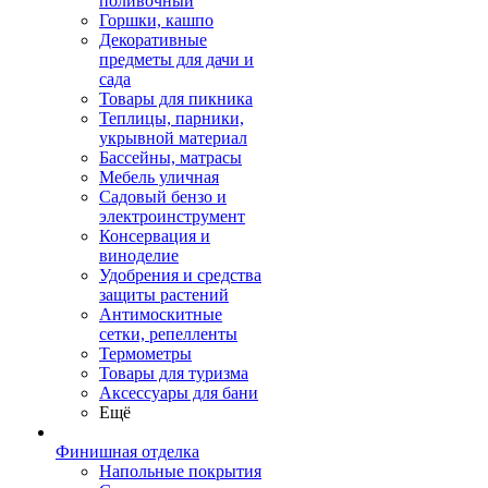
поливочный
Горшки, кашпо
Декоративные
предметы для дачи и
сада
Товары для пикника
Теплицы, парники,
укрывной материал
Бассейны, матрасы
Мебель уличная
Садовый бензо и
электроинструмент
Консервация и
виноделие
Удобрения и средства
защиты растений
Антимоскитные
сетки, репелленты
Термометры
Товары для туризма
Аксессуары для бани
Ещё
Финишная отделка
Напольные покрытия