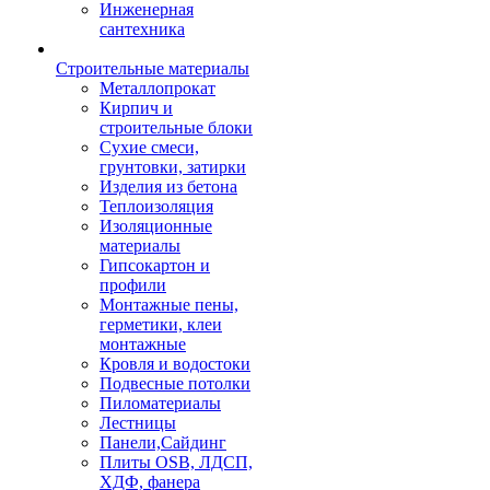
Инженерная
сантехника
Строительные материалы
Металлопрокат
Кирпич и
строительные блоки
Сухие смеси,
грунтовки, затирки
Изделия из бетона
Теплоизоляция
Изоляционные
материалы
Гипсокартон и
профили
Монтажные пены,
герметики, клеи
монтажные
Кровля и водостоки
Подвесные потолки
Пиломатериалы
Лестницы
Панели,Сайдинг
Плиты OSB, ЛДСП,
ХДФ, фанера