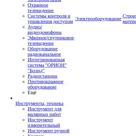
Охранное
телевидение
Системы контроля и
Строи
Электрооборудование
управления доступом
матер
Аудио/
видеодомофоны
Эфирное/спутниковое
телевидение
Оборудование
радиоканальное
Интегрированная
система "ОРИОН"
"Болид"
Радиостанции
Противокражное
оборудование
Ещё
Инструменты, техника
Инструмент для
малярных работ
Инструмент
измерительный
Инструмент ручной