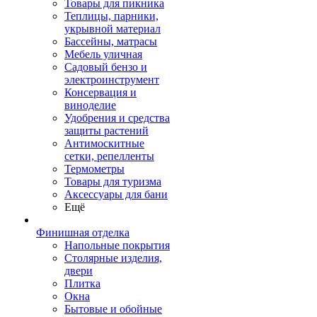
Товары для пикника
Теплицы, парники,
укрывной материал
Бассейны, матрасы
Мебель уличная
Садовый бензо и
электроинструмент
Консервация и
виноделие
Удобрения и средства
защиты растений
Антимоскитные
сетки, репелленты
Термометры
Товары для туризма
Аксессуары для бани
Ещё
Финишная отделка
Напольные покрытия
Столярные изделия,
двери
Плитка
Окна
Бытовые и обойные