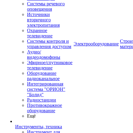
Системы речевого
оповещения
Источники
вторичного
электропитания
Охранное
телевидение
Системы контроля и
Строи
Электрооборудование
управления доступом
матер
Аудио/
видеодомофоны
Эфирное/спутниковое
телевидение
Оборудование
радиоканальное
Интегрированная
система "ОРИОН"
"Болид"
Радиостанции
Противокражное
оборудование
Ещё
Инструменты, техника
Инструмент для