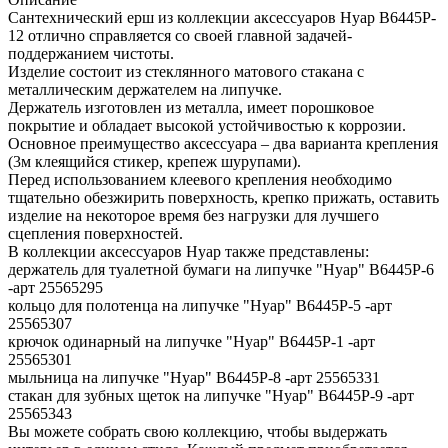
Сантехнический ерш из коллекции аксессуаров Нуар B6445P-
12 отлично справляется со своей главной задачей-
поддержанием чистоты.
Изделие состоит из стеклянного матового стакана с
металлическим держателем на липучке.
Держатель изготовлен из металла, имеет порошковое
покрытие и обладает высокой устойчивостью к коррозии.
Основное преимущество аксессуара – два варианта крепления
(3м клеящийся стикер, крепеж шурупами).
Перед использованием клеевого крепления необходимо
тщательно обезжирить поверхность, крепко прижать, оставить
изделие на некоторое время без нагрузки для лучшего
сцепления поверхностей.
В коллекции аксессуаров Нуар также представлены:
держатель для туалетной бумаги на липучке "Нуар" B6445P-6
-арт 25565295
кольцо для полотенца на липучке "Нуар" B6445P-5 -арт
25565307
крючок одинарный на липучке "Нуар" B6445P-1 -арт
25565301
мыльница на липучке "Нуар" B6445P-8 -арт 25565331
стакан для зубных щеток на липучке "Нуар" B6445P-9 -арт
25565343
Вы можете собрать свою коллекцию, чтобы выдержать