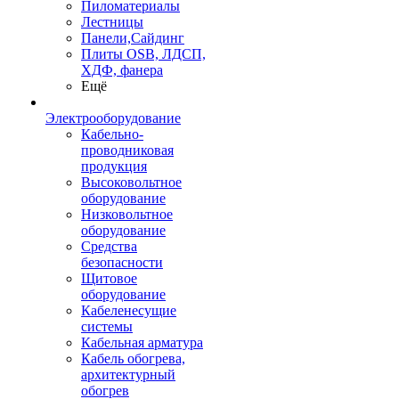
Пиломатериалы
Лестницы
Панели,Сайдинг
Плиты OSB, ЛДСП,
ХДФ, фанера
Ещё
Электрооборудование
Кабельно-
проводниковая
продукция
Высоковольтное
оборудование
Низковольтное
оборудование
Средства
безопасности
Щитовое
оборудование
Кабеленесущие
системы
Кабельная арматура
Кабель обогрева,
архитектурный
обогрев