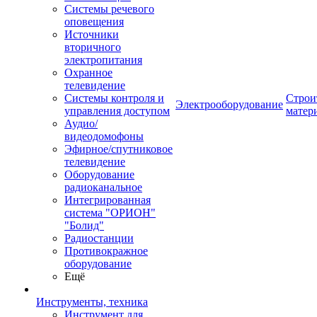
Системы речевого
оповещения
Источники
вторичного
электропитания
Охранное
телевидение
Системы контроля и
Строи
Электрооборудование
управления доступом
матер
Аудио/
видеодомофоны
Эфирное/спутниковое
телевидение
Оборудование
радиоканальное
Интегрированная
система "ОРИОН"
"Болид"
Радиостанции
Противокражное
оборудование
Ещё
Инструменты, техника
Инструмент для