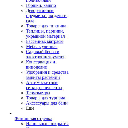
поливочный
Горшки, кашпо
Декоративные
предметы для дачи и
сада
Товары для пикника
Теплицы, парники,
укрывной материал
Бассейны, матрасы
Мебель уличная
Садовый бензо и
электроинструмент
Консервация и
виноделие
Удобрения и средства
защиты растений
Антимоскитные
сетки, репелленты
Термометры
Товары для туризма
Аксессуары для бани
Ещё
Финишная отделка
Напольные покрытия