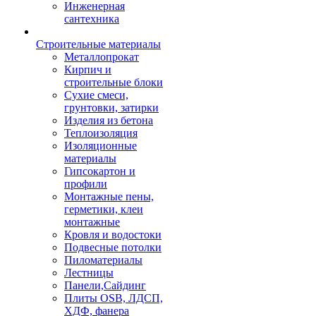
Инженерная
сантехника
Строительные материалы
Металлопрокат
Кирпич и
строительные блоки
Сухие смеси,
грунтовки, затирки
Изделия из бетона
Теплоизоляция
Изоляционные
материалы
Гипсокартон и
профили
Монтажные пены,
герметики, клеи
монтажные
Кровля и водостоки
Подвесные потолки
Пиломатериалы
Лестницы
Панели,Сайдинг
Плиты OSB, ЛДСП,
ХДФ, фанера