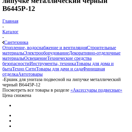
липучке металлический черный
B6445P-12
Главная
-
Каталог
-
Сантехника
Отопление, водоснабжение и вентиляция
Строительные
материалы
Электрооборудование
Декоративно-отделочные
материалы
Освещение
Технические средства
безопасности
Инструменты, техника
Товары для дома и
быта
Техно Сити
Товары для дачи и сада
Финишная
отделка
Автотовары
-
Ершик для унитаза подвесной на липучке металлический
черный B6445P-12
Посмотреть все товары в разделе
«Аксессуары подвесные»
Цена снижена