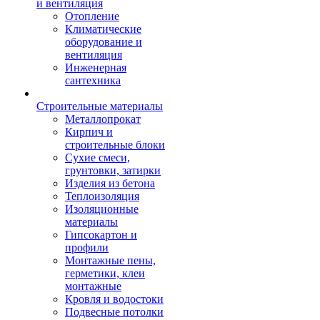
и вентиляция
Отопление
Климатические
оборудование и
вентиляция
Инженерная
сантехника
Строительные материалы
Металлопрокат
Кирпич и
строительные блоки
Сухие смеси,
грунтовки, затирки
Изделия из бетона
Теплоизоляция
Изоляционные
материалы
Гипсокартон и
профили
Монтажные пены,
герметики, клеи
монтажные
Кровля и водостоки
Подвесные потолки