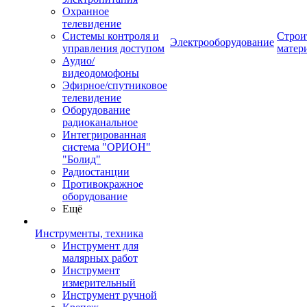
Охранное
телевидение
Системы контроля и
Строи
Электрооборудование
управления доступом
матер
Аудио/
видеодомофоны
Эфирное/спутниковое
телевидение
Оборудование
радиоканальное
Интегрированная
система "ОРИОН"
"Болид"
Радиостанции
Противокражное
оборудование
Ещё
Инструменты, техника
Инструмент для
малярных работ
Инструмент
измерительный
Инструмент ручной