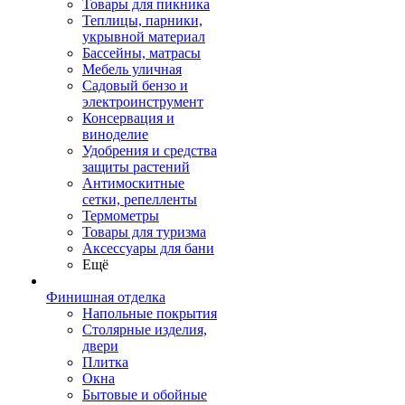
Товары для пикника
Теплицы, парники,
укрывной материал
Бассейны, матрасы
Мебель уличная
Садовый бензо и
электроинструмент
Консервация и
виноделие
Удобрения и средства
защиты растений
Антимоскитные
сетки, репелленты
Термометры
Товары для туризма
Аксессуары для бани
Ещё
Финишная отделка
Напольные покрытия
Столярные изделия,
двери
Плитка
Окна
Бытовые и обойные