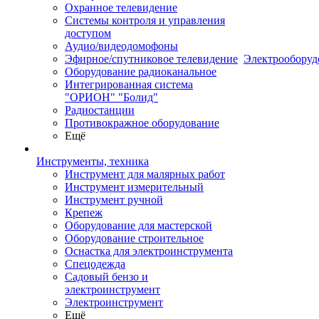
Охранное телевидение
Системы контроля и управления
доступом
Аудио/видеодомофоны
Эфирное/спутниковое телевидение
Электрооборуд
Оборудование радиоканальное
Интегрированная система
"ОРИОН" "Болид"
Радиостанции
Противокражное оборудование
Ещё
Инструменты, техника
Инструмент для малярных работ
Инструмент измерительный
Инструмент ручной
Крепеж
Оборудование для мастерской
Оборудование строительное
Оснастка для электроинструмента
Спецодежда
Садовый бензо и
электроинструмент
Электроинструмент
Ещё