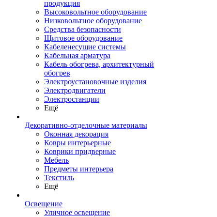
продукция
Высоковольтное оборудование
Низковольтное оборудование
Средства безопасности
Щитовое оборудование
Кабеленесущие системы
Кабельная арматура
Кабель обогрева, архитектурный
обогрев
Электроустановочные изделия
Электродвигатели
Электростанции
Ещё
Декоративно-отделочные материалы
Оконная декорация
Ковры интерьерные
Коврики придверные
Мебель
Предметы интерьера
Текстиль
Ещё
Освещение
Уличное освещение