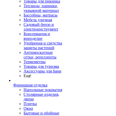
Товары для пикника
Теплицы, парники,
укрывной материал
Бассейны, матрасы
Мебель уличная
Садовый бензо и
электроинструмент
Консервация и
виноделие
Удобрения и средства
защиты растений
Антимоскитные
сетки, репелленты
Термометры
Товары для туризма
Аксессуары для бани
Ещё
Финишная отделка
Напольные покрытия
Столярные изделия,
двери
Плитка
Окна
Бытовые и обойные