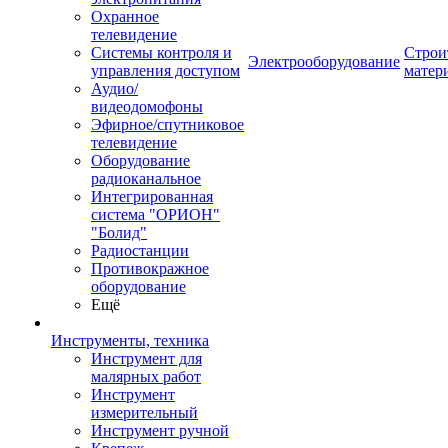
Охранное
телевидение
Системы контроля и
Строи
Электрооборудование
управления доступом
матер
Аудио/
видеодомофоны
Эфирное/спутниковое
телевидение
Оборудование
радиоканальное
Интегрированная
система "ОРИОН"
"Болид"
Радиостанции
Противокражное
оборудование
Ещё
Инструменты, техника
Инструмент для
малярных работ
Инструмент
измерительный
Инструмент ручной