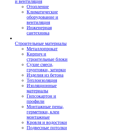
и вентиляция
Отопление
Климатические
оборудование и
вентиляция
Инженерная
сантехника
Строительные материалы
Металлопрокат
Кирпич и
строительные блоки
Сухие смеси,
грунтовки, затирки
Изделия из бетона
Теплоизоляция
Изоляционные
материалы
Гипсокартон и
профили
Монтажные пены,
герметики, клеи
монтажные
Кровля и водостоки
Подвесные потолки