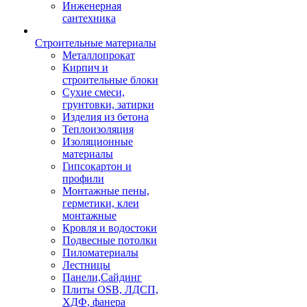
Инженерная
сантехника
Строительные материалы
Металлопрокат
Кирпич и
строительные блоки
Сухие смеси,
грунтовки, затирки
Изделия из бетона
Теплоизоляция
Изоляционные
материалы
Гипсокартон и
профили
Монтажные пены,
герметики, клеи
монтажные
Кровля и водостоки
Подвесные потолки
Пиломатериалы
Лестницы
Панели,Сайдинг
Плиты OSB, ЛДСП,
ХДФ, фанера