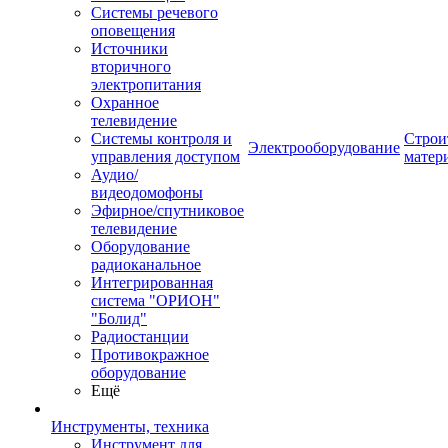
Системы речевого
оповещения
Источники
вторичного
электропитания
Охранное
телевидение
Системы контроля и
Строи
Электрооборудование
управления доступом
матер
Аудио/
видеодомофоны
Эфирное/спутниковое
телевидение
Оборудование
радиоканальное
Интегрированная
система "ОРИОН"
"Болид"
Радиостанции
Противокражное
оборудование
Ещё
Инструменты, техника
Инструмент для