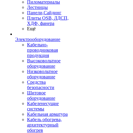
Пиломатериалы
Лестницы
Панели,Сайдинг
Плиты OSB, ЛДСП,
ХДФ, фанера
Ещё
Электрооборудование
Кабельно-
проводниковая
продукция
Высоковольтное
оборудование
Низковольтное
оборудование
Средства
безопасности
Щитовое
оборудование
Кабеленесущие
системы
Кабельная арматура
Кабель обогрева,
архитектурный
обогрев