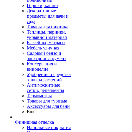
поливочный
Горшки, кашпо
Декоративные
предметы для дачи и
сада
Товары для пикника
Теплицы, парники,
укрывной материал
Бассейны, матрасы
Мебель уличная
Садовый бензо и
электроинструмент
Консервация и
виноделие
Удобрения и средства
защиты растений
Антимоскитные
сетки, репелленты
Термометры
Товары для туризма
Аксессуары для бани
Ещё
Финишная отделка
Напольные покрытия