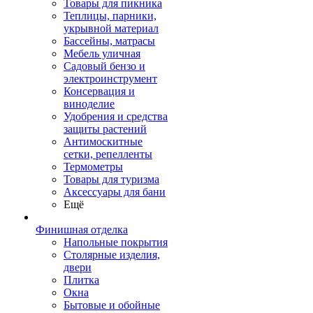
Товары для пикника
Теплицы, парники,
укрывной материал
Бассейны, матрасы
Мебель уличная
Садовый бензо и
электроинструмент
Консервация и
виноделие
Удобрения и средства
защиты растений
Антимоскитные
сетки, репелленты
Термометры
Товары для туризма
Аксессуары для бани
Ещё
Финишная отделка
Напольные покрытия
Столярные изделия,
двери
Плитка
Окна
Бытовые и обойные