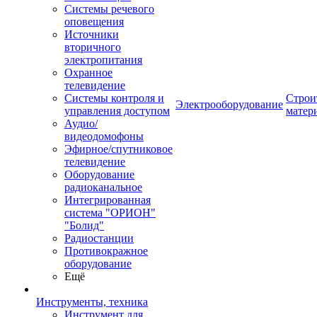
Системы речевого
оповещения
Источники
вторичного
электропитания
Охранное
телевидение
Системы контроля и
Строи
Электрооборудование
управления доступом
матер
Аудио/
видеодомофоны
Эфирное/спутниковое
телевидение
Оборудование
радиоканальное
Интегрированная
система "ОРИОН"
"Болид"
Радиостанции
Противокражное
оборудование
Ещё
Инструменты, техника
Инструмент для