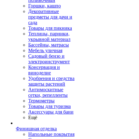
поливочный
Горшки, кашпо
Декоративные
предметы для дачи и
сада
Товары для пикника
Теплицы, парники,
укрывной материал
Бассейны, матрасы
Мебель уличная
Садовый бензо и
электроинструмент
Консервация и
виноделие
Удобрения и средства
защиты растений
Антимоскитные
сетки, репелленты
Термометры
Товары для туризма
Аксессуары для бани
Ещё
Финишная отделка
Напольные покрытия