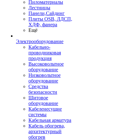
Пиломатериалы
Лестницы
Панели,Сайдинг
Плиты OSB, ЛДСП,
ХДФ, фанера
Ещё
Электрооборудование
Кабельно-
проводниковая
продукция
Высоковольтное
оборудование
Низковольтное
оборудование
Средства
безопасности
Щитовое
оборудование
Кабеленесущие
системы
Кабельная арматура
Кабель обогрева,
архитектурный
обогрев