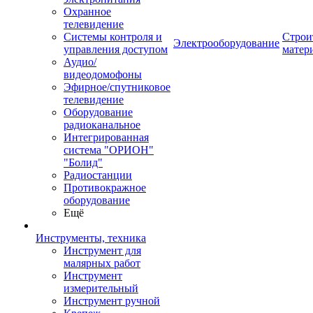
Охранное
телевидение
Системы контроля и
Строи
Электрооборудование
управления доступом
матер
Аудио/
видеодомофоны
Эфирное/спутниковое
телевидение
Оборудование
радиоканальное
Интегрированная
система "ОРИОН"
"Болид"
Радиостанции
Противокражное
оборудование
Ещё
Инструменты, техника
Инструмент для
малярных работ
Инструмент
измерительный
Инструмент ручной