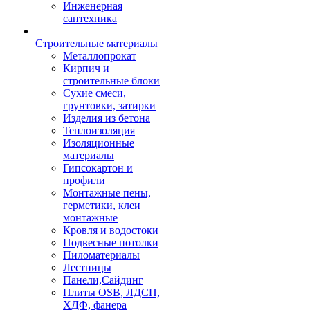
Инженерная
сантехника
Строительные материалы
Металлопрокат
Кирпич и
строительные блоки
Сухие смеси,
грунтовки, затирки
Изделия из бетона
Теплоизоляция
Изоляционные
материалы
Гипсокартон и
профили
Монтажные пены,
герметики, клеи
монтажные
Кровля и водостоки
Подвесные потолки
Пиломатериалы
Лестницы
Панели,Сайдинг
Плиты OSB, ЛДСП,
ХДФ, фанера