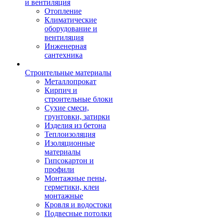
и вентиляция
Отопление
Климатические
оборудование и
вентиляция
Инженерная
сантехника
Строительные материалы
Металлопрокат
Кирпич и
строительные блоки
Сухие смеси,
грунтовки, затирки
Изделия из бетона
Теплоизоляция
Изоляционные
материалы
Гипсокартон и
профили
Монтажные пены,
герметики, клеи
монтажные
Кровля и водостоки
Подвесные потолки