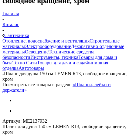
свободное вращение, хром
Главная
-
Каталог
-
Сантехника
Отопление, водоснабжение и вентиляция
Строительные
материалы
Электрооборудование
Декоративно-отделочные
материалы
Освещение
Технические средства
безопасности
Инструменты, техника
Товары для дома и
быта
Техно Сити
Товары для дачи и сада
Финишная
отделка
Автотовары
-
Шланг для душа 150 см LEMEN R13, свободное вращение,
хром
Посмотреть все товары в разделе
«Шланги, лейки и
держатели»
Артикул:
МЕ2137932
Шланг для душа 150 см LEMEN R13, свободное вращение,
хром