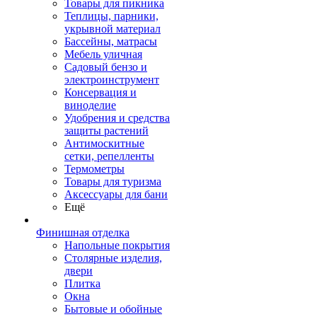
Товары для пикника
Теплицы, парники,
укрывной материал
Бассейны, матрасы
Мебель уличная
Садовый бензо и
электроинструмент
Консервация и
виноделие
Удобрения и средства
защиты растений
Антимоскитные
сетки, репелленты
Термометры
Товары для туризма
Аксессуары для бани
Ещё
Финишная отделка
Напольные покрытия
Столярные изделия,
двери
Плитка
Окна
Бытовые и обойные