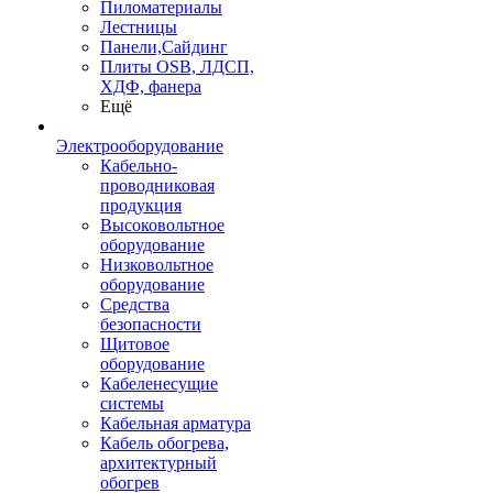
Пиломатериалы
Лестницы
Панели,Сайдинг
Плиты OSB, ЛДСП,
ХДФ, фанера
Ещё
Электрооборудование
Кабельно-
проводниковая
продукция
Высоковольтное
оборудование
Низковольтное
оборудование
Средства
безопасности
Щитовое
оборудование
Кабеленесущие
системы
Кабельная арматура
Кабель обогрева,
архитектурный
обогрев