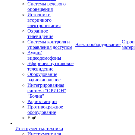
Системы речевого
оповещения
Источники
вторичного
электропитания
Охранное
телевидение
Системы контроля и
Строи
Электрооборудование
управления доступом
матер
Аудио/
видеодомофоны
Эфирное/спутниковое
телевидение
Оборудование
радиоканальное
Интегрированная
система "ОРИОН"
"Болид"
Радиостанции
Противокражное
оборудование
Ещё
Инструменты, техника
Инструмент для