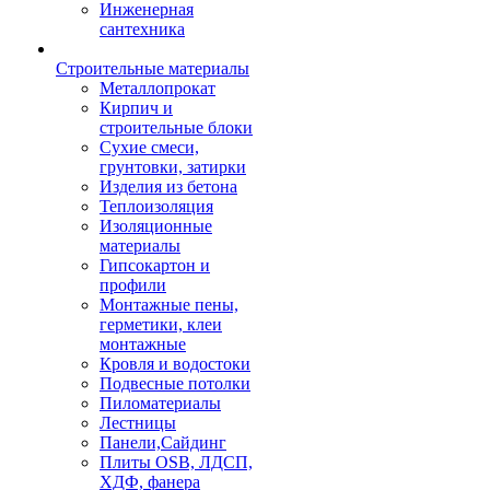
Инженерная
сантехника
Строительные материалы
Металлопрокат
Кирпич и
строительные блоки
Сухие смеси,
грунтовки, затирки
Изделия из бетона
Теплоизоляция
Изоляционные
материалы
Гипсокартон и
профили
Монтажные пены,
герметики, клеи
монтажные
Кровля и водостоки
Подвесные потолки
Пиломатериалы
Лестницы
Панели,Сайдинг
Плиты OSB, ЛДСП,
ХДФ, фанера