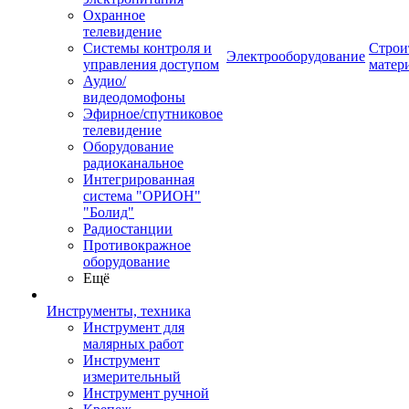
Охранное
телевидение
Системы контроля и
Строи
Электрооборудование
управления доступом
матер
Аудио/
видеодомофоны
Эфирное/спутниковое
телевидение
Оборудование
радиоканальное
Интегрированная
система "ОРИОН"
"Болид"
Радиостанции
Противокражное
оборудование
Ещё
Инструменты, техника
Инструмент для
малярных работ
Инструмент
измерительный
Инструмент ручной