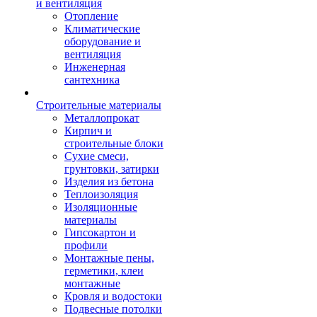
и вентиляция
Отопление
Климатические
оборудование и
вентиляция
Инженерная
сантехника
Строительные материалы
Металлопрокат
Кирпич и
строительные блоки
Сухие смеси,
грунтовки, затирки
Изделия из бетона
Теплоизоляция
Изоляционные
материалы
Гипсокартон и
профили
Монтажные пены,
герметики, клеи
монтажные
Кровля и водостоки
Подвесные потолки