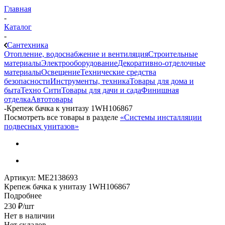
Главная
-
Каталог
-
Сантехника
Отопление, водоснабжение и вентиляция
Строительные
материалы
Электрооборудование
Декоративно-отделочные
материалы
Освещение
Технические средства
безопасности
Инструменты, техника
Товары для дома и
быта
Техно Сити
Товары для дачи и сада
Финишная
отделка
Автотовары
-
Крепеж бачка к унитазу 1WH106867
Посмотреть все товары в разделе
«Системы инсталляции
подвесных унитазов»
Артикул:
МЕ2138693
Крепеж бачка к унитазу 1WH106867
Подробнее
230
₽
/шт
Нет в наличии
Нет складов