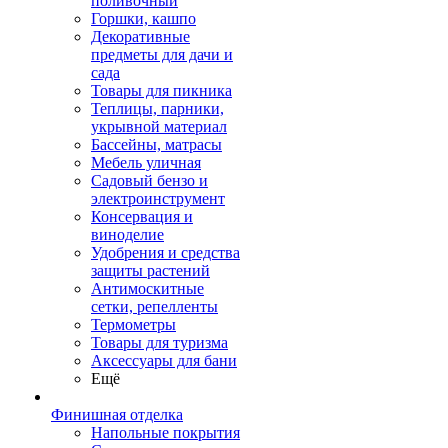
поливочный
Горшки, кашпо
Декоративные
предметы для дачи и
сада
Товары для пикника
Теплицы, парники,
укрывной материал
Бассейны, матрасы
Мебель уличная
Садовый бензо и
электроинструмент
Консервация и
виноделие
Удобрения и средства
защиты растений
Антимоскитные
сетки, репелленты
Термометры
Товары для туризма
Аксессуары для бани
Ещё
Финишная отделка
Напольные покрытия