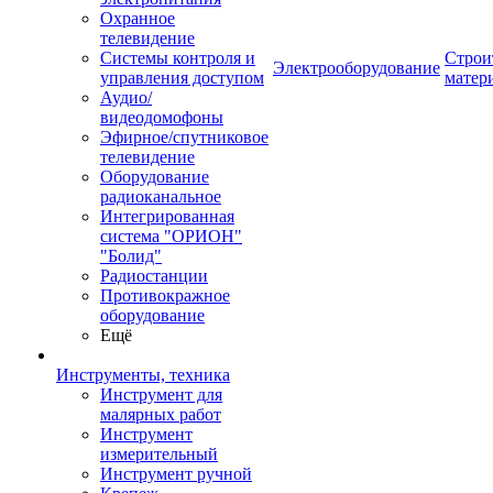
Охранное
телевидение
Системы контроля и
Строи
Электрооборудование
управления доступом
матер
Аудио/
видеодомофоны
Эфирное/спутниковое
телевидение
Оборудование
радиоканальное
Интегрированная
система "ОРИОН"
"Болид"
Радиостанции
Противокражное
оборудование
Ещё
Инструменты, техника
Инструмент для
малярных работ
Инструмент
измерительный
Инструмент ручной