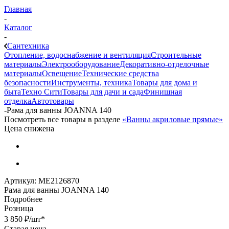
Главная
-
Каталог
-
Сантехника
Отопление, водоснабжение и вентиляция
Строительные
материалы
Электрооборудование
Декоративно-отделочные
материалы
Освещение
Технические средства
безопасности
Инструменты, техника
Товары для дома и
быта
Техно Сити
Товары для дачи и сада
Финишная
отделка
Автотовары
-
Рама для ванны JOANNA 140
Посмотреть все товары в разделе
«Ванны акриловые прямые»
Цена снижена
Артикул:
МЕ2126870
Рама для ванны JOANNA 140
Подробнее
Розница
3 850
₽
/шт
*
Старая цена