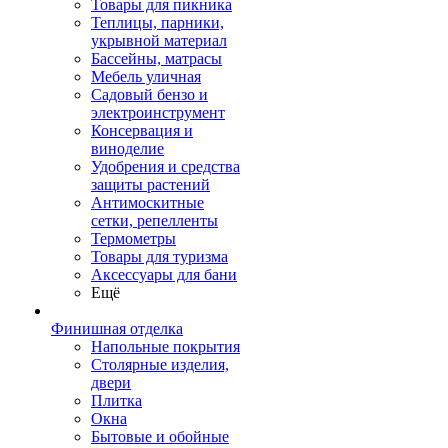
Товары для пикника
Теплицы, парники,
укрывной материал
Бассейны, матрасы
Мебель уличная
Садовый бензо и
электроинструмент
Консервация и
виноделие
Удобрения и средства
защиты растений
Антимоскитные
сетки, репелленты
Термометры
Товары для туризма
Аксессуары для бани
Ещё
Финишная отделка
Напольные покрытия
Столярные изделия,
двери
Плитка
Окна
Бытовые и обойные