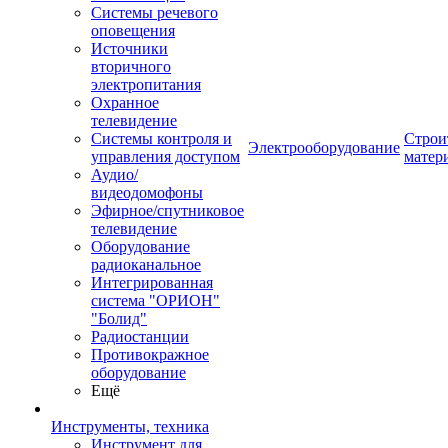
Системы речевого
оповещения
Источники
вторичного
электропитания
Охранное
телевидение
Системы контроля и
Строи
Электрооборудование
управления доступом
матер
Аудио/
видеодомофоны
Эфирное/спутниковое
телевидение
Оборудование
радиоканальное
Интегрированная
система "ОРИОН"
"Болид"
Радиостанции
Противокражное
оборудование
Ещё
Инструменты, техника
Инструмент для