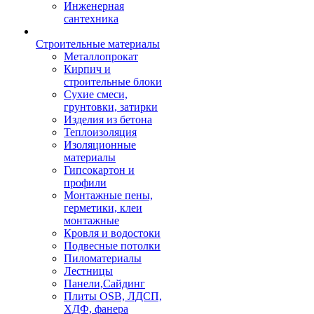
Инженерная
сантехника
Строительные материалы
Металлопрокат
Кирпич и
строительные блоки
Сухие смеси,
грунтовки, затирки
Изделия из бетона
Теплоизоляция
Изоляционные
материалы
Гипсокартон и
профили
Монтажные пены,
герметики, клеи
монтажные
Кровля и водостоки
Подвесные потолки
Пиломатериалы
Лестницы
Панели,Сайдинг
Плиты OSB, ЛДСП,
ХДФ, фанера