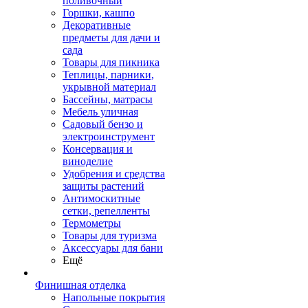
поливочный
Горшки, кашпо
Декоративные
предметы для дачи и
сада
Товары для пикника
Теплицы, парники,
укрывной материал
Бассейны, матрасы
Мебель уличная
Садовый бензо и
электроинструмент
Консервация и
виноделие
Удобрения и средства
защиты растений
Антимоскитные
сетки, репелленты
Термометры
Товары для туризма
Аксессуары для бани
Ещё
Финишная отделка
Напольные покрытия