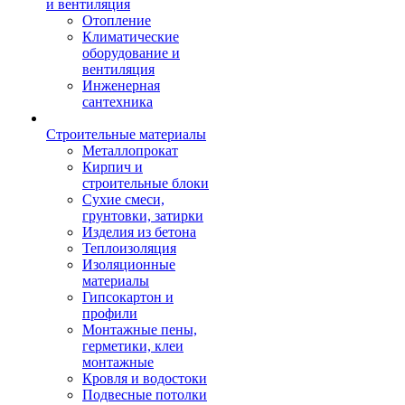
и вентиляция
Отопление
Климатические
оборудование и
вентиляция
Инженерная
сантехника
Строительные материалы
Металлопрокат
Кирпич и
строительные блоки
Сухие смеси,
грунтовки, затирки
Изделия из бетона
Теплоизоляция
Изоляционные
материалы
Гипсокартон и
профили
Монтажные пены,
герметики, клеи
монтажные
Кровля и водостоки
Подвесные потолки