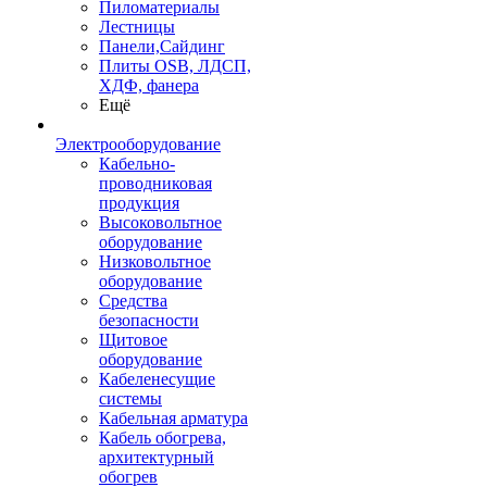
Пиломатериалы
Лестницы
Панели,Сайдинг
Плиты OSB, ЛДСП,
ХДФ, фанера
Ещё
Электрооборудование
Кабельно-
проводниковая
продукция
Высоковольтное
оборудование
Низковольтное
оборудование
Средства
безопасности
Щитовое
оборудование
Кабеленесущие
системы
Кабельная арматура
Кабель обогрева,
архитектурный
обогрев