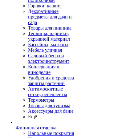
поливочный
Горшки, кашпо
Декоративные
предметы для дачи и
сада
Товары для пикника
Теплицы, парники,
укрывной материал
Бассейны, матрасы
Мебель уличная
Садовый бензо и
электроинструмент
Консервация и
виноделие
Удобрения и средства
защиты растений
Антимоскитные
сетки, репелленты
Термометры
Товары для туризма
Аксессуары для бани
Ещё
Финишная отделка
Напольные покрытия