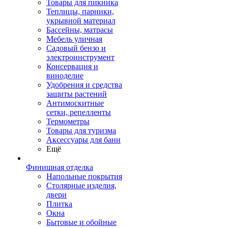
Товары для пикника
Теплицы, парники,
укрывной материал
Бассейны, матрасы
Мебель уличная
Садовый бензо и
электроинструмент
Консервация и
виноделие
Удобрения и средства
защиты растений
Антимоскитные
сетки, репелленты
Термометры
Товары для туризма
Аксессуары для бани
Ещё
Финишная отделка
Напольные покрытия
Столярные изделия,
двери
Плитка
Окна
Бытовые и обойные