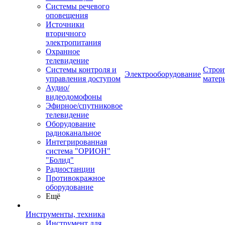
Системы речевого
оповещения
Источники
вторичного
электропитания
Охранное
телевидение
Системы контроля и
Строи
Электрооборудование
управления доступом
матер
Аудио/
видеодомофоны
Эфирное/спутниковое
телевидение
Оборудование
радиоканальное
Интегрированная
система "ОРИОН"
"Болид"
Радиостанции
Противокражное
оборудование
Ещё
Инструменты, техника
Инструмент для