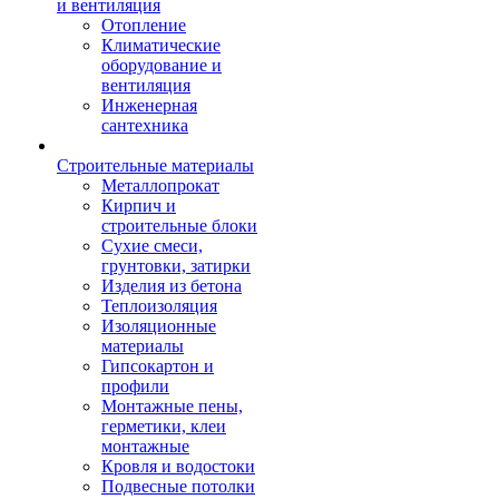
и вентиляция
Отопление
Климатические
оборудование и
вентиляция
Инженерная
сантехника
Строительные материалы
Металлопрокат
Кирпич и
строительные блоки
Сухие смеси,
грунтовки, затирки
Изделия из бетона
Теплоизоляция
Изоляционные
материалы
Гипсокартон и
профили
Монтажные пены,
герметики, клеи
монтажные
Кровля и водостоки
Подвесные потолки