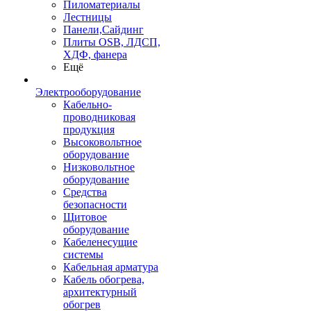
Пиломатериалы
Лестницы
Панели,Сайдинг
Плиты OSB, ЛДСП,
ХДФ, фанера
Ещё
Электрооборудование
Кабельно-
проводниковая
продукция
Высоковольтное
оборудование
Низковольтное
оборудование
Средства
безопасности
Щитовое
оборудование
Кабеленесущие
системы
Кабельная арматура
Кабель обогрева,
архитектурный
обогрев