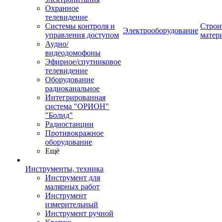
Охранное
телевидение
Системы контроля и
Строи
Электрооборудование
управления доступом
матер
Аудио/
видеодомофоны
Эфирное/спутниковое
телевидение
Оборудование
радиоканальное
Интегрированная
система "ОРИОН"
"Болид"
Радиостанции
Противокражное
оборудование
Ещё
Инструменты, техника
Инструмент для
малярных работ
Инструмент
измерительный
Инструмент ручной