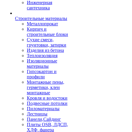
Инженерная
сантехника
Строительные материалы
Металлопрокат
Кирпич и
строительные блоки
Сухие смеси,
грунтовки, затирки
Изделия из бетона
Теплоизоляция
Изоляционные
материалы
Гипсокартон и
профили
Монтажные пены,
герметики, клеи
монтажные
Кровля и водостоки
Подвесные потолки
Пиломатериалы
Лестницы
Панели,Сайдинг
Плиты OSB, ЛДСП,
ХДФ, фанера