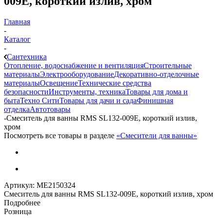
009E, короткий излив, хром
Главная
-
Каталог
-
Сантехника
Отопление, водоснабжение и вентиляция
Строительные
материалы
Электрооборудование
Декоративно-отделочные
материалы
Освещение
Технические средства
безопасности
Инструменты, техника
Товары для дома и
быта
Техно Сити
Товары для дачи и сада
Финишная
отделка
Автотовары
-
Смеситель для ванны RMS SL132-009E, короткий излив,
хром
Посмотреть все товары в разделе
«Смесители для ванны»
Артикул:
МЕ2150324
Смеситель для ванны RMS SL132-009E, короткий излив, хром
Подробнее
Розница