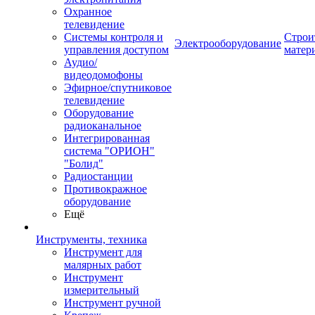
Охранное
телевидение
Системы контроля и
Строи
Электрооборудование
управления доступом
матер
Аудио/
видеодомофоны
Эфирное/спутниковое
телевидение
Оборудование
радиоканальное
Интегрированная
система "ОРИОН"
"Болид"
Радиостанции
Противокражное
оборудование
Ещё
Инструменты, техника
Инструмент для
малярных работ
Инструмент
измерительный
Инструмент ручной