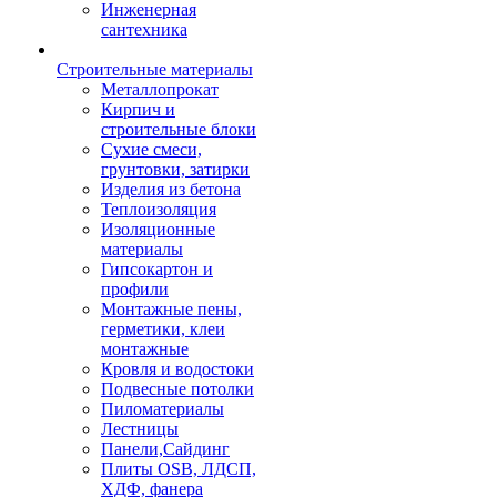
Инженерная
сантехника
Строительные материалы
Металлопрокат
Кирпич и
строительные блоки
Сухие смеси,
грунтовки, затирки
Изделия из бетона
Теплоизоляция
Изоляционные
материалы
Гипсокартон и
профили
Монтажные пены,
герметики, клеи
монтажные
Кровля и водостоки
Подвесные потолки
Пиломатериалы
Лестницы
Панели,Сайдинг
Плиты OSB, ЛДСП,
ХДФ, фанера