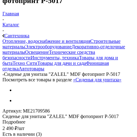
фотопринт P-5017
Главная
-
Каталог
-
Сантехника
Отопление, водоснабжение и вентиляция
Строительные
материалы
Электрооборудование
Декоративно-отделочные
материалы
Освещение
Технические средства
безопасности
Инструменты, техника
Товары для дома и
быта
Техно Сити
Товары для дачи и сада
Финишная
отделка
Автотовары
-
Сиденье для унитаза "ZALEL" MDF фотопринт P-5017
Посмотреть все товары в разделе
«Сиденья для унитаза»
Артикул:
МЕ21709586
Сиденье для унитаза "ZALEL" MDF фотопринт P-5017
Подробнее
2 490
₽
/шт
Есть в наличии
(3)