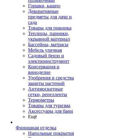
поливочный
Горшки, кашпо
Декоративные
предметы для дачи и
сада
Товары для пикника
Теплицы, парники,
укрывной материал
Бассейны, матрасы
Мебель уличная
Садовый бензо и
электроинструмент
Консервация и
виноделие
Удобрения и средства
защиты растений
Антимоскитные
сетки, репелленты
Термометры
Товары для туризма
Аксессуары для бани
Ещё
Финишная отделка
Напольные покрытия