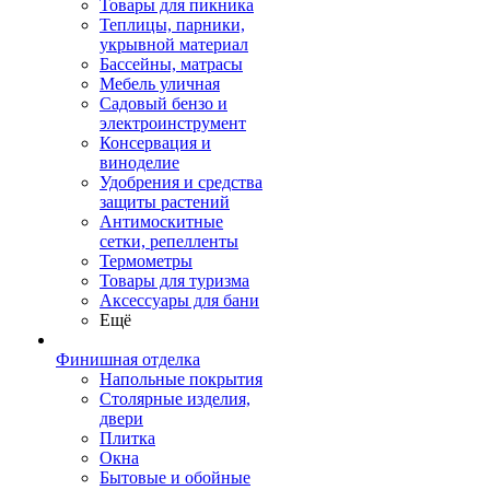
Товары для пикника
Теплицы, парники,
укрывной материал
Бассейны, матрасы
Мебель уличная
Садовый бензо и
электроинструмент
Консервация и
виноделие
Удобрения и средства
защиты растений
Антимоскитные
сетки, репелленты
Термометры
Товары для туризма
Аксессуары для бани
Ещё
Финишная отделка
Напольные покрытия
Столярные изделия,
двери
Плитка
Окна
Бытовые и обойные