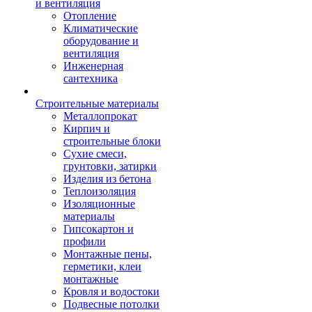
и вентиляция
Отопление
Климатические
оборудование и
вентиляция
Инженерная
сантехника
Строительные материалы
Металлопрокат
Кирпич и
строительные блоки
Сухие смеси,
грунтовки, затирки
Изделия из бетона
Теплоизоляция
Изоляционные
материалы
Гипсокартон и
профили
Монтажные пены,
герметики, клеи
монтажные
Кровля и водостоки
Подвесные потолки