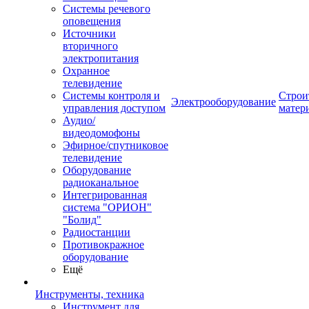
Системы речевого
оповещения
Источники
вторичного
электропитания
Охранное
телевидение
Системы контроля и
Строи
Электрооборудование
управления доступом
матер
Аудио/
видеодомофоны
Эфирное/спутниковое
телевидение
Оборудование
радиоканальное
Интегрированная
система "ОРИОН"
"Болид"
Радиостанции
Противокражное
оборудование
Ещё
Инструменты, техника
Инструмент для