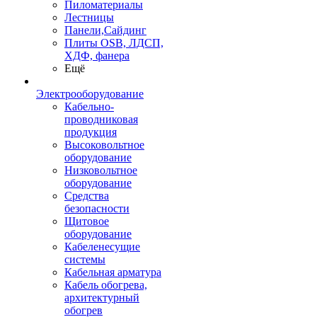
Пиломатериалы
Лестницы
Панели,Сайдинг
Плиты OSB, ЛДСП,
ХДФ, фанера
Ещё
Электрооборудование
Кабельно-
проводниковая
продукция
Высоковольтное
оборудование
Низковольтное
оборудование
Средства
безопасности
Щитовое
оборудование
Кабеленесущие
системы
Кабельная арматура
Кабель обогрева,
архитектурный
обогрев