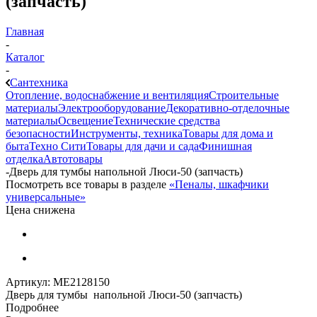
(запчасть)
Главная
-
Каталог
-
Сантехника
Отопление, водоснабжение и вентиляция
Строительные
материалы
Электрооборудование
Декоративно-отделочные
материалы
Освещение
Технические средства
безопасности
Инструменты, техника
Товары для дома и
быта
Техно Сити
Товары для дачи и сада
Финишная
отделка
Автотовары
-
Дверь для тумбы напольной Люси-50 (запчасть)
Посмотреть все товары в разделе
«Пеналы, шкафчики
универсальные»
Цена снижена
Артикул:
МЕ2128150
Дверь для тумбы напольной Люси-50 (запчасть)
Подробнее