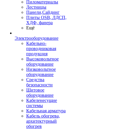
Пиломатериалы
Лестницы
Панели,Сайдинг
Плиты OSB, ЛДСП,
ХДФ, фанера
Ещё
Электрооборудование
Кабельно-
проводниковая
продукция
Высоковольтное
оборудование
Низковольтное
оборудование
Средства
безопасности
Щитовое
оборудование
Кабеленесущие
системы
Кабельная арматура
Кабель обогрева,
архитектурный
обогрев