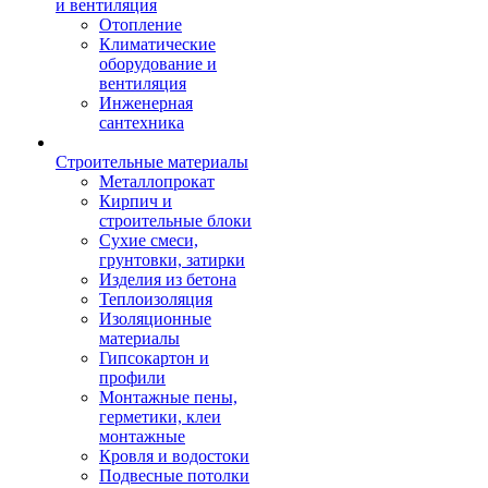
и вентиляция
Отопление
Климатические
оборудование и
вентиляция
Инженерная
сантехника
Строительные материалы
Металлопрокат
Кирпич и
строительные блоки
Сухие смеси,
грунтовки, затирки
Изделия из бетона
Теплоизоляция
Изоляционные
материалы
Гипсокартон и
профили
Монтажные пены,
герметики, клеи
монтажные
Кровля и водостоки
Подвесные потолки