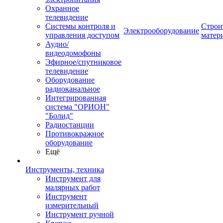
Охранное
телевидение
Системы контроля и
Строи
Электрооборудование
управления доступом
матер
Аудио/
видеодомофоны
Эфирное/спутниковое
телевидение
Оборудование
радиоканальное
Интегрированная
система "ОРИОН"
"Болид"
Радиостанции
Противокражное
оборудование
Ещё
Инструменты, техника
Инструмент для
малярных работ
Инструмент
измерительный
Инструмент ручной