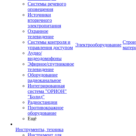
Системы речевого
оповещения
Источники
вторичного
электропитания
Охранное
телевидение
Системы контроля и
Строи
Электрооборудование
управления доступом
матер
Аудио/
видеодомофоны
Эфирное/спутниковое
телевидение
Оборудование
радиоканальное
Интегрированная
система "ОРИОН"
"Болид"
Радиостанции
Противокражное
оборудование
Ещё
Инструменты, техника
Инструмент для