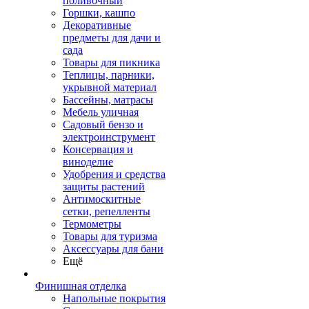
поливочный
Горшки, кашпо
Декоративные
предметы для дачи и
сада
Товары для пикника
Теплицы, парники,
укрывной материал
Бассейны, матрасы
Мебель уличная
Садовый бензо и
электроинструмент
Консервация и
виноделие
Удобрения и средства
защиты растений
Антимоскитные
сетки, репелленты
Термометры
Товары для туризма
Аксессуары для бани
Ещё
Финишная отделка
Напольные покрытия