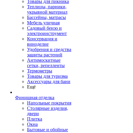
Товары для пикника
Теплицы, парники,
укрывной материал
Бассейны, матрасы
Мебель уличная
Садовый бензо и
электроинструмент
Консервация и
виноделие
Удобрения и средства
защиты растений
Антимоскитные
сетки, репелленты
Термометры
Товары для туризма
Аксессуары для бани
Ещё
Финишная отделка
Напольные покрытия
Столярные изделия,
двери
Плитка
Окна
Бытовые и обойные