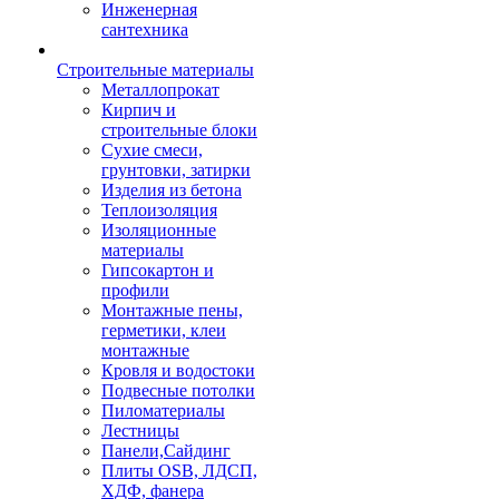
Инженерная
сантехника
Строительные материалы
Металлопрокат
Кирпич и
строительные блоки
Сухие смеси,
грунтовки, затирки
Изделия из бетона
Теплоизоляция
Изоляционные
материалы
Гипсокартон и
профили
Монтажные пены,
герметики, клеи
монтажные
Кровля и водостоки
Подвесные потолки
Пиломатериалы
Лестницы
Панели,Сайдинг
Плиты OSB, ЛДСП,
ХДФ, фанера