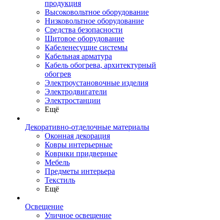
продукция
Высоковольтное оборудование
Низковольтное оборудование
Средства безопасности
Щитовое оборудование
Кабеленесущие системы
Кабельная арматура
Кабель обогрева, архитектурный
обогрев
Электроустановочные изделия
Электродвигатели
Электростанции
Ещё
Декоративно-отделочные материалы
Оконная декорация
Ковры интерьерные
Коврики придверные
Мебель
Предметы интерьера
Текстиль
Ещё
Освещение
Уличное освещение