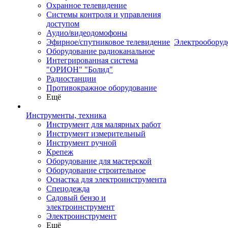
Охранное телевидение
Системы контроля и управления
доступом
Аудио/видеодомофоны
Эфирное/спутниковое телевидение
Электрооборуд
Оборудование радиоканальное
Интегрированная система
"ОРИОН" "Болид"
Радиостанции
Противокражное оборудование
Ещё
Инструменты, техника
Инструмент для малярных работ
Инструмент измерительный
Инструмент ручной
Крепеж
Оборудование для мастерской
Оборудование строительное
Оснастка для электроинструмента
Спецодежда
Садовый бензо и
электроинструмент
Электроинструмент
Ещё