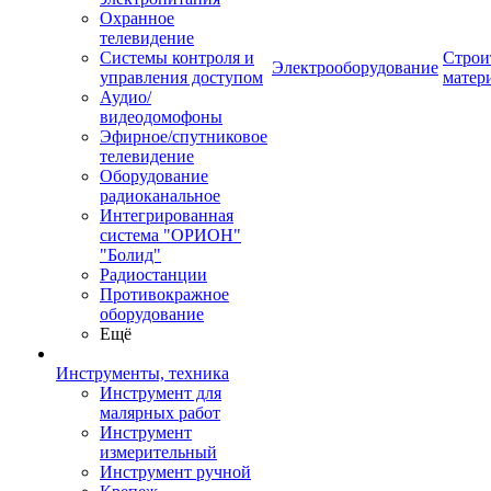
Охранное
телевидение
Системы контроля и
Строи
Электрооборудование
управления доступом
матер
Аудио/
видеодомофоны
Эфирное/спутниковое
телевидение
Оборудование
радиоканальное
Интегрированная
система "ОРИОН"
"Болид"
Радиостанции
Противокражное
оборудование
Ещё
Инструменты, техника
Инструмент для
малярных работ
Инструмент
измерительный
Инструмент ручной