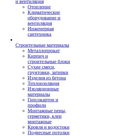
и вентиляция
Отопление
Климатические
оборудование и
вентиляция
Инженерная
сантехника
Строительные материалы
Металлопрокат
Кирпич и
строительные блоки
Сухие смеси,
грунтовки, затирки
Изделия из бетона
Теплоизоляция
Изоляционные
материалы
Гипсокартон и
профили
Монтажные пены,
герметики, клеи
монтажные
Кровля и водостоки
Подвесные потолки