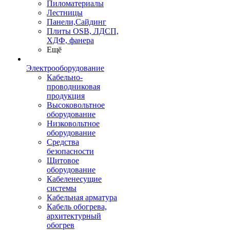
Пиломатериалы
Лестницы
Панели,Сайдинг
Плиты OSB, ЛДСП,
ХДФ, фанера
Ещё
Электрооборудование
Кабельно-
проводниковая
продукция
Высоковольтное
оборудование
Низковольтное
оборудование
Средства
безопасности
Щитовое
оборудование
Кабеленесущие
системы
Кабельная арматура
Кабель обогрева,
архитектурный
обогрев