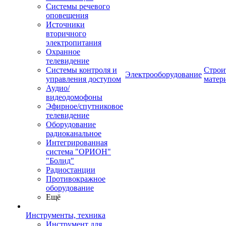
Системы речевого
оповещения
Источники
вторичного
электропитания
Охранное
телевидение
Системы контроля и
Строи
Электрооборудование
управления доступом
матер
Аудио/
видеодомофоны
Эфирное/спутниковое
телевидение
Оборудование
радиоканальное
Интегрированная
система "ОРИОН"
"Болид"
Радиостанции
Противокражное
оборудование
Ещё
Инструменты, техника
Инструмент для