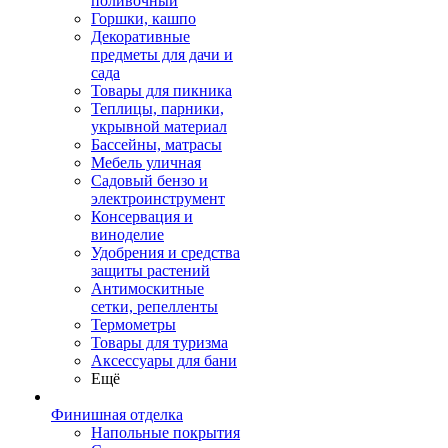
поливочный
Горшки, кашпо
Декоративные
предметы для дачи и
сада
Товары для пикника
Теплицы, парники,
укрывной материал
Бассейны, матрасы
Мебель уличная
Садовый бензо и
электроинструмент
Консервация и
виноделие
Удобрения и средства
защиты растений
Антимоскитные
сетки, репелленты
Термометры
Товары для туризма
Аксессуары для бани
Ещё
Финишная отделка
Напольные покрытия