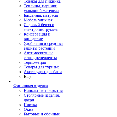
Товары для пикника
Теплицы, парники,
укрывной материал
Бассейны, матрасы
Мебель уличная
Садовый бензо и
электроинструмент
Консервация и
виноделие
Удобрения и средства
защиты растений
Антимоскитные
сетки, репелленты
Термометры
Товары для туризма
Аксессуары для бани
Ещё
Финишная отделка
Напольные покрытия
Столярные изделия,
двери
Плитка
Окна
Бытовые и обойные