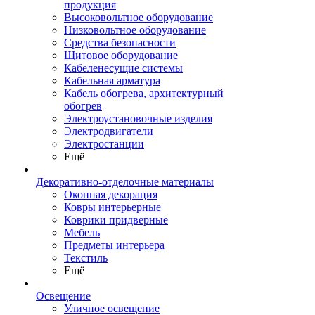
продукция
Высоковольтное оборудование
Низковольтное оборудование
Средства безопасности
Щитовое оборудование
Кабеленесущие системы
Кабельная арматура
Кабель обогрева, архитектурный
обогрев
Электроустановочные изделия
Электродвигатели
Электростанции
Ещё
Декоративно-отделочные материалы
Оконная декорация
Ковры интерьерные
Коврики придверные
Мебель
Предметы интерьера
Текстиль
Ещё
Освещение
Уличное освещение