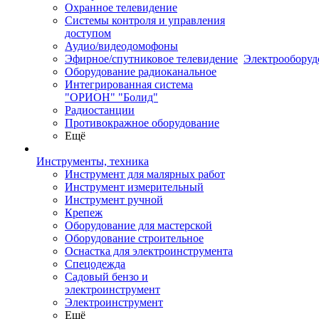
Охранное телевидение
Системы контроля и управления
доступом
Аудио/видеодомофоны
Эфирное/спутниковое телевидение
Электрооборуд
Оборудование радиоканальное
Интегрированная система
"ОРИОН" "Болид"
Радиостанции
Противокражное оборудование
Ещё
Инструменты, техника
Инструмент для малярных работ
Инструмент измерительный
Инструмент ручной
Крепеж
Оборудование для мастерской
Оборудование строительное
Оснастка для электроинструмента
Спецодежда
Садовый бензо и
электроинструмент
Электроинструмент
Ещё