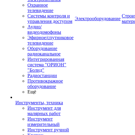
Охранное
телевидение
Системы контроля и
Строи
Электрооборудование
управления доступом
матер
Аудио/
видеодомофоны
Эфирное/спутниковое
телевидение
Оборудование
радиоканальное
Интегрированная
система "ОРИОН"
"Болид"
Радиостанции
Противокражное
оборудование
Ещё
Инструменты, техника
Инструмент для
малярных работ
Инструмент
измерительный
Инструмент ручной