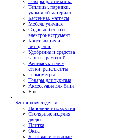
Товары для пикника
Теплицы, парники,
укрывной материал
Бассейны, матрасы
Мебель уличная
Садовый бензо и
электроинструмент
Консервация и
виноделие
Удобрения и средства
защиты растений
Антимоскитные
сетки, репелленты
Термометры
Товары для туризма
Аксессуары для бани
Ещё
Финишная отделка
Напольные покрытия
Столярные изделия,
двери
Плитка
Окна
Бытовые и обойные