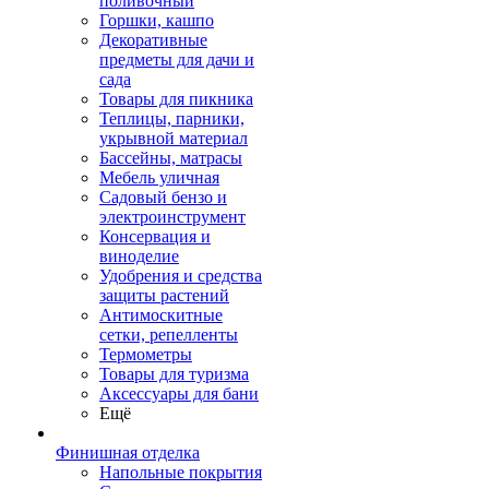
поливочный
Горшки, кашпо
Декоративные
предметы для дачи и
сада
Товары для пикника
Теплицы, парники,
укрывной материал
Бассейны, матрасы
Мебель уличная
Садовый бензо и
электроинструмент
Консервация и
виноделие
Удобрения и средства
защиты растений
Антимоскитные
сетки, репелленты
Термометры
Товары для туризма
Аксессуары для бани
Ещё
Финишная отделка
Напольные покрытия