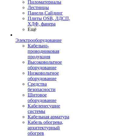
Пиломатериалы
Лестницы
Панели,Сайдинг
Плиты OSB, ЛДСП,
ХДФ, фанера
Ещё
Электрооборудование
Кабельно-
проводниковая
продукция
Высоковольтное
оборудование
Низковольтное
оборудование
Средства
безопасности
Щитовое
оборудование
Кабеленесущие
системы
Кабельная арматура
Кабель обогрева,
архитектурный
обогрев