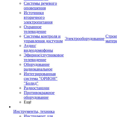
Системы речевого
оповещения
Источники
вторичного
электропитания
Охранное
телевидение
Системы контроля и
Строи
Электрооборудование
управления доступом
матер
Аудио/
видеодомофоны
Эфирное/спутниковое
телевидение
Оборудование
радиоканальное
Интегрированная
система "ОРИОН"
"Болид"
Радиостанции
Противокражное
оборудование
Ещё
Инструменты, техника
Инструмент для