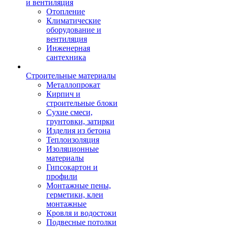
и вентиляция
Отопление
Климатические
оборудование и
вентиляция
Инженерная
сантехника
Строительные материалы
Металлопрокат
Кирпич и
строительные блоки
Сухие смеси,
грунтовки, затирки
Изделия из бетона
Теплоизоляция
Изоляционные
материалы
Гипсокартон и
профили
Монтажные пены,
герметики, клеи
монтажные
Кровля и водостоки
Подвесные потолки