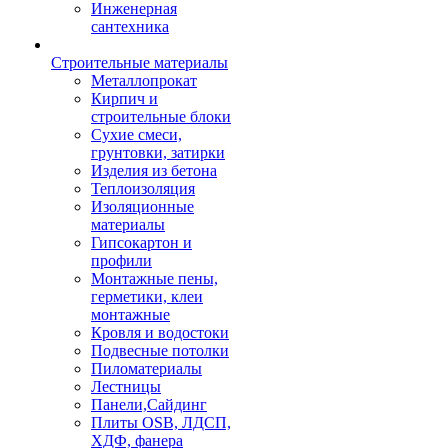
Инженерная
сантехника
Строительные материалы
Металлопрокат
Кирпич и
строительные блоки
Сухие смеси,
грунтовки, затирки
Изделия из бетона
Теплоизоляция
Изоляционные
материалы
Гипсокартон и
профили
Монтажные пены,
герметики, клеи
монтажные
Кровля и водостоки
Подвесные потолки
Пиломатериалы
Лестницы
Панели,Сайдинг
Плиты OSB, ЛДСП,
ХДФ, фанера