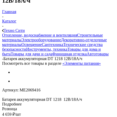
12В/18А/ч
Главная
-
Каталог
-
Техно Сити
Отопление, водоснабжение и вентиляция
Строительные
материалы
Электрооборудование
Декоративно-отделочные
материалы
Освещение
Сантехника
Технические средства
безопасности
Инструменты, техника
Товары для дома и
быта
Товары для дачи и сада
Финишная отделка
Автотовары
-
Батарея аккумуляторная DT 1218 12В/18А/ч
Посмотреть все товары в разделе
«Элементы питания»
Артикул:
МЕ2069416
Батарея аккумуляторная DT 1218 12В/18А/ч
Подробнее
Розница
4 659
₽
/шт