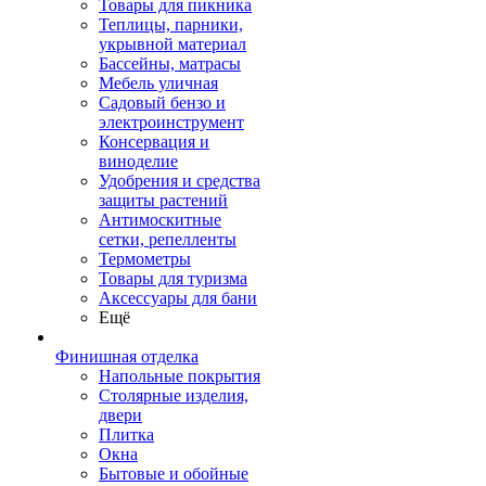
Товары для пикника
Теплицы, парники,
укрывной материал
Бассейны, матрасы
Мебель уличная
Садовый бензо и
электроинструмент
Консервация и
виноделие
Удобрения и средства
защиты растений
Антимоскитные
сетки, репелленты
Термометры
Товары для туризма
Аксессуары для бани
Ещё
Финишная отделка
Напольные покрытия
Столярные изделия,
двери
Плитка
Окна
Бытовые и обойные