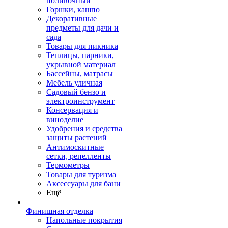
поливочный
Горшки, кашпо
Декоративные
предметы для дачи и
сада
Товары для пикника
Теплицы, парники,
укрывной материал
Бассейны, матрасы
Мебель уличная
Садовый бензо и
электроинструмент
Консервация и
виноделие
Удобрения и средства
защиты растений
Антимоскитные
сетки, репелленты
Термометры
Товары для туризма
Аксессуары для бани
Ещё
Финишная отделка
Напольные покрытия