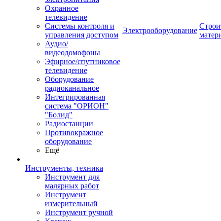
Охранное
телевидение
Системы контроля и
Строи
Электрооборудование
управления доступом
матер
Аудио/
видеодомофоны
Эфирное/спутниковое
телевидение
Оборудование
радиоканальное
Интегрированная
система "ОРИОН"
"Болид"
Радиостанции
Противокражное
оборудование
Ещё
Инструменты, техника
Инструмент для
малярных работ
Инструмент
измерительный
Инструмент ручной