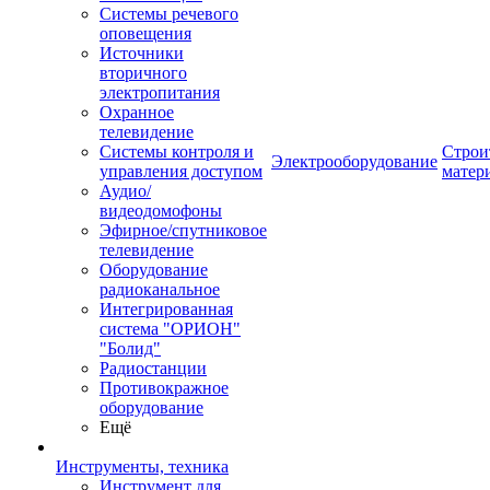
Системы речевого
оповещения
Источники
вторичного
электропитания
Охранное
телевидение
Системы контроля и
Строи
Электрооборудование
управления доступом
матер
Аудио/
видеодомофоны
Эфирное/спутниковое
телевидение
Оборудование
радиоканальное
Интегрированная
система "ОРИОН"
"Болид"
Радиостанции
Противокражное
оборудование
Ещё
Инструменты, техника
Инструмент для