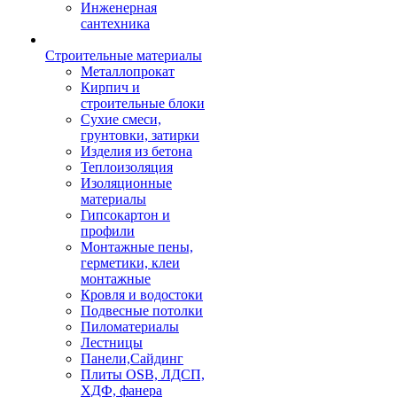
Инженерная
сантехника
Строительные материалы
Металлопрокат
Кирпич и
строительные блоки
Сухие смеси,
грунтовки, затирки
Изделия из бетона
Теплоизоляция
Изоляционные
материалы
Гипсокартон и
профили
Монтажные пены,
герметики, клеи
монтажные
Кровля и водостоки
Подвесные потолки
Пиломатериалы
Лестницы
Панели,Сайдинг
Плиты OSB, ЛДСП,
ХДФ, фанера