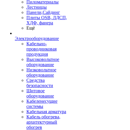
Пиломатериалы
Лестницы
Панели,Сайдинг
Плиты OSB, ЛДСП,
ХДФ, фанера
Ещё
Электрооборудование
Кабельно-
проводниковая
продукция
Высоковольтное
оборудование
Низковольтное
оборудование
Средства
безопасности
Щитовое
оборудование
Кабеленесущие
системы
Кабельная арматура
Кабель обогрева,
архитектурный
обогрев