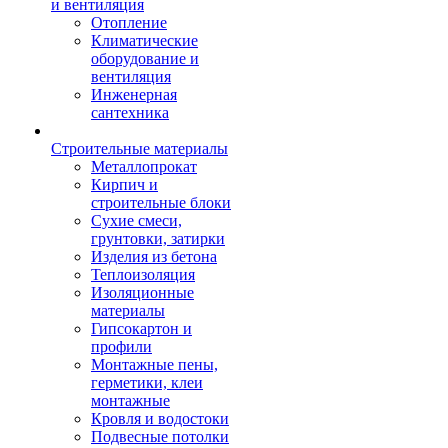
и вентиляция
Отопление
Климатические
оборудование и
вентиляция
Инженерная
сантехника
Строительные материалы
Металлопрокат
Кирпич и
строительные блоки
Сухие смеси,
грунтовки, затирки
Изделия из бетона
Теплоизоляция
Изоляционные
материалы
Гипсокартон и
профили
Монтажные пены,
герметики, клеи
монтажные
Кровля и водостоки
Подвесные потолки