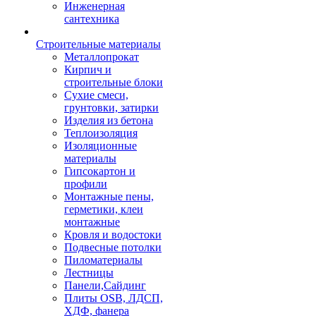
Инженерная
сантехника
Строительные материалы
Металлопрокат
Кирпич и
строительные блоки
Сухие смеси,
грунтовки, затирки
Изделия из бетона
Теплоизоляция
Изоляционные
материалы
Гипсокартон и
профили
Монтажные пены,
герметики, клеи
монтажные
Кровля и водостоки
Подвесные потолки
Пиломатериалы
Лестницы
Панели,Сайдинг
Плиты OSB, ЛДСП,
ХДФ, фанера