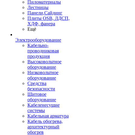
Пиломатериалы
Лестницы
Панели,Сайдинг
Плиты OSB, ЛДСП,
ХДФ, фанера
Ещё
Электрооборудование
Кабельно-
проводниковая
продукция
Высоковольтное
оборудование
Низковольтное
оборудование
Средства
безопасности
Щитовое
оборудование
Кабеленесущие
системы
Кабельная арматура
Кабель обогрева,
архитектурный
обогрев