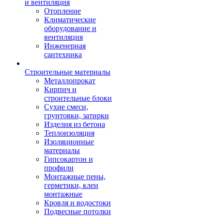
и вентиляция
Отопление
Климатические
оборудование и
вентиляция
Инженерная
сантехника
Строительные материалы
Металлопрокат
Кирпич и
строительные блоки
Сухие смеси,
грунтовки, затирки
Изделия из бетона
Теплоизоляция
Изоляционные
материалы
Гипсокартон и
профили
Монтажные пены,
герметики, клеи
монтажные
Кровля и водостоки
Подвесные потолки