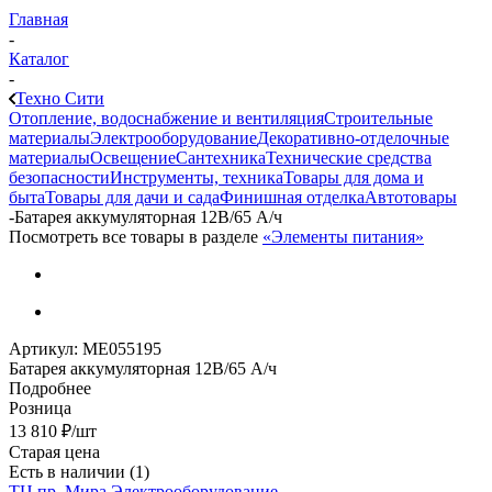
Главная
-
Каталог
-
Техно Сити
Отопление, водоснабжение и вентиляция
Строительные
материалы
Электрооборудование
Декоративно-отделочные
материалы
Освещение
Сантехника
Технические средства
безопасности
Инструменты, техника
Товары для дома и
быта
Товары для дачи и сада
Финишная отделка
Автотовары
-
Батарея аккумуляторная 12В/65 А/ч
Посмотреть все товары в разделе
«Элементы питания»
Артикул:
МЕ055195
Батарея аккумуляторная 12В/65 А/ч
Подробнее
Розница
13 810
₽
/шт
Старая цена
Есть в наличии
(1)
ТЦ пр. Мира Электрооборудование