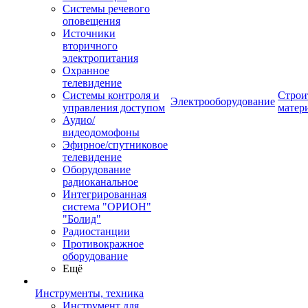
Системы речевого
оповещения
Источники
вторичного
электропитания
Охранное
телевидение
Системы контроля и
Строи
Электрооборудование
управления доступом
матер
Аудио/
видеодомофоны
Эфирное/спутниковое
телевидение
Оборудование
радиоканальное
Интегрированная
система "ОРИОН"
"Болид"
Радиостанции
Противокражное
оборудование
Ещё
Инструменты, техника
Инструмент для