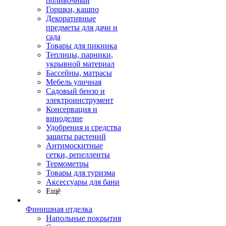
поливочный
Горшки, кашпо
Декоративные
предметы для дачи и
сада
Товары для пикника
Теплицы, парники,
укрывной материал
Бассейны, матрасы
Мебель уличная
Садовый бензо и
электроинструмент
Консервация и
виноделие
Удобрения и средства
защиты растений
Антимоскитные
сетки, репелленты
Термометры
Товары для туризма
Аксессуары для бани
Ещё
Финишная отделка
Напольные покрытия