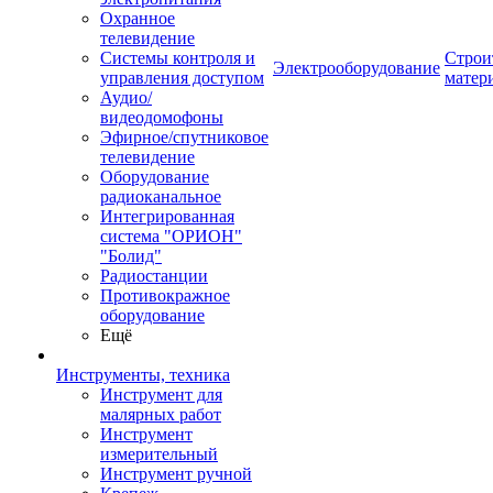
Охранное
телевидение
Системы контроля и
Строи
Электрооборудование
управления доступом
матер
Аудио/
видеодомофоны
Эфирное/спутниковое
телевидение
Оборудование
радиоканальное
Интегрированная
система "ОРИОН"
"Болид"
Радиостанции
Противокражное
оборудование
Ещё
Инструменты, техника
Инструмент для
малярных работ
Инструмент
измерительный
Инструмент ручной