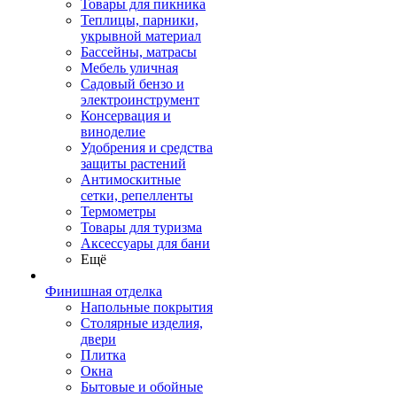
Товары для пикника
Теплицы, парники,
укрывной материал
Бассейны, матрасы
Мебель уличная
Садовый бензо и
электроинструмент
Консервация и
виноделие
Удобрения и средства
защиты растений
Антимоскитные
сетки, репелленты
Термометры
Товары для туризма
Аксессуары для бани
Ещё
Финишная отделка
Напольные покрытия
Столярные изделия,
двери
Плитка
Окна
Бытовые и обойные