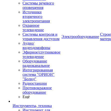
Системы речевого
оповещения
Источники
вторичного
электропитания
Охранное
телевидение
Системы контроля и
Строи
Электрооборудование
управления доступом
матер
Аудио/
видеодомофоны
Эфирное/спутниковое
телевидение
Оборудование
радиоканальное
Интегрированная
система "ОРИОН"
"Болид"
Радиостанции
Противокражное
оборудование
Ещё
Инструменты, техника
Инструмент для