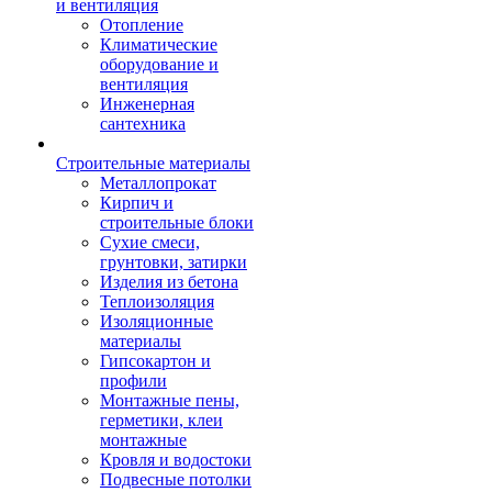
и вентиляция
Отопление
Климатические
оборудование и
вентиляция
Инженерная
сантехника
Строительные материалы
Металлопрокат
Кирпич и
строительные блоки
Сухие смеси,
грунтовки, затирки
Изделия из бетона
Теплоизоляция
Изоляционные
материалы
Гипсокартон и
профили
Монтажные пены,
герметики, клеи
монтажные
Кровля и водостоки
Подвесные потолки