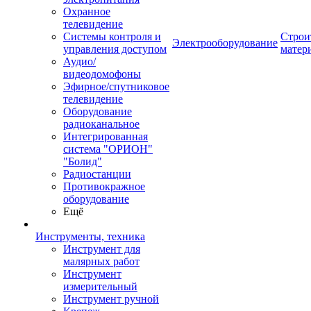
Охранное
телевидение
Системы контроля и
Строи
Электрооборудование
управления доступом
матер
Аудио/
видеодомофоны
Эфирное/спутниковое
телевидение
Оборудование
радиоканальное
Интегрированная
система "ОРИОН"
"Болид"
Радиостанции
Противокражное
оборудование
Ещё
Инструменты, техника
Инструмент для
малярных работ
Инструмент
измерительный
Инструмент ручной