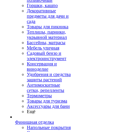
поливочный
Горшки, кашпо
Декоративные
предметы для дачи и
сада
Товары для пикника
Теплицы, парники,
укрывной материал
Бассейны, матрасы
Мебель уличная
Садовый бензо и
электроинструмент
Консервация и
виноделие
Удобрения и средства
защиты растений
Антимоскитные
сетки, репелленты
Термометры
Товары для туризма
Аксессуары для бани
Ещё
Финишная отделка
Напольные покрытия