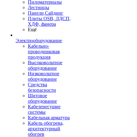
Пиломатериалы
Лестницы
Панели,Сайдинг
Плиты OSB, ЛДСП,
ХДФ, фанера
Ещё
Электрооборудование
Кабельно-
проводниковая
продукция
Высоковольтное
оборудование
Низковольтное
оборудование
Средства
безопасности
Щитовое
оборудование
Кабеленесущие
системы
Кабельная арматура
Кабель обогрева,
архитектурный
обогрев