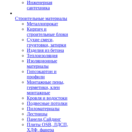
Инженерная
сантехника
Строительные материалы
Металлопрокат
Кирпич и
строительные блоки
Сухие смеси,
грунтовки, затирки
Изделия из бетона
Теплоизоляция
Изоляционные
материалы
Гипсокартон и
профили
Монтажные пены,
герметики, клеи
монтажные
Кровля и водостоки
Подвесные потолки
Пиломатериалы
Лестницы
Панели,Сайдинг
Плиты OSB, ЛДСП,
ХДФ, фанера