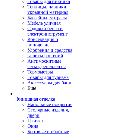
Товары для пикника
Теплицы, парники,
укрывной материал
Бассейны, матрасы
Мебель уличная
Садовый бензо и
электроинструмент
Консервация и
виноделие
Удобрения и средства
защиты растений
Антимоскитные
сетки, репелленты
Термометры
Товары для туризма
Аксессуары для бани
Ещё
Финишная отделка
Напольные покрытия
Столярные изделия,
двери
Плитка
Окна
Бытовые и обойные