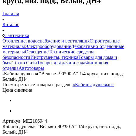
круга, низ. подд., Белый, ДН4
Главная
-
Каталог
-
Сантехника
Отопление, водоснабжение и вентиляция
Строительные
материалы
Электрооборудование
Декоративно-отделочные
материалы
Освещение
Технические средства
безопасности
Инструменты, техника
Товары для дома и
быта
Техно Сити
Товары для дачи и сада
Финишная
отделка
Автотовары
-
Кабина душевая "Вельвет 90*90 А" 1/4 круга, низ. подд.,
Белый, ДН4
Посмотреть все товары в разделе
«Кабины душевые»
Цена снижена
Артикул:
МЕ2106944
Кабина душевая "Вельвет 90*90 А" 1/4 круга, низ. подд.,
Белый, ДН4