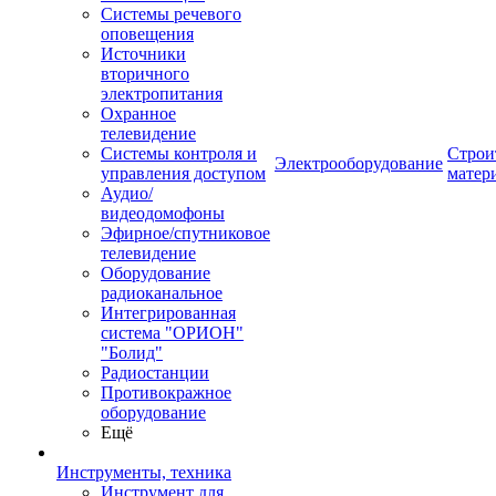
Системы речевого
оповещения
Источники
вторичного
электропитания
Охранное
телевидение
Системы контроля и
Строи
Электрооборудование
управления доступом
матер
Аудио/
видеодомофоны
Эфирное/спутниковое
телевидение
Оборудование
радиоканальное
Интегрированная
система "ОРИОН"
"Болид"
Радиостанции
Противокражное
оборудование
Ещё
Инструменты, техника
Инструмент для