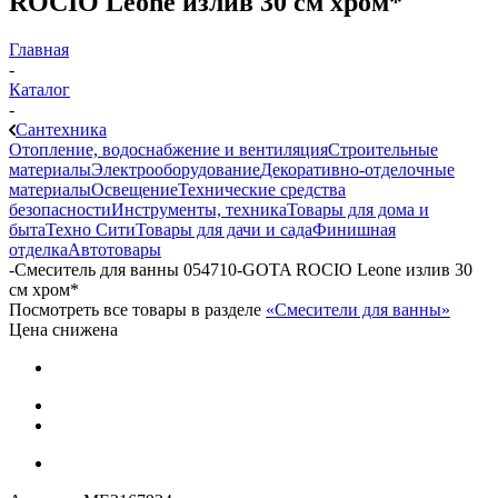
ROCIO Leone излив 30 см хром*
Главная
-
Каталог
-
Сантехника
Отопление, водоснабжение и вентиляция
Строительные
материалы
Электрооборудование
Декоративно-отделочные
материалы
Освещение
Технические средства
безопасности
Инструменты, техника
Товары для дома и
быта
Техно Сити
Товары для дачи и сада
Финишная
отделка
Автотовары
-
Смеситель для ванны 054710-GOTA ROCIO Leone излив 30
см хром*
Посмотреть все товары в разделе
«Смесители для ванны»
Цена снижена