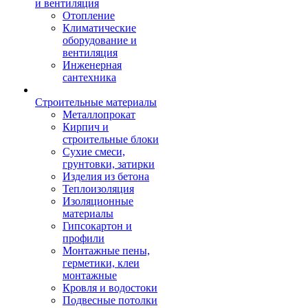
и вентиляция
Отопление
Климатические
оборудование и
вентиляция
Инженерная
сантехника
Строительные материалы
Металлопрокат
Кирпич и
строительные блоки
Сухие смеси,
грунтовки, затирки
Изделия из бетона
Теплоизоляция
Изоляционные
материалы
Гипсокартон и
профили
Монтажные пены,
герметики, клеи
монтажные
Кровля и водостоки
Подвесные потолки