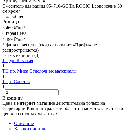
Артикул:
МЕ2167924
Смеситель для ванны 054710-GOTA ROCIO Leone излив 30
см хром*
Подробнее
Розница
3 469
₽
/шт
*
Старая цена
4 399
₽
/шт
*
*
финальная цена (скидка по карте «Профи» не
распространяется)
Есть в наличии
(3)
ТЦ ул. Камская
1
ТЦ пр. Мира Отделочные материалы
1
ТЦ г. Советск
1
-
+
В корзину
Цена в интернет-магазине действительна только на
территории Калининградской области и может отличаться от
цен в розничных магазинах
Описание
Характеристики