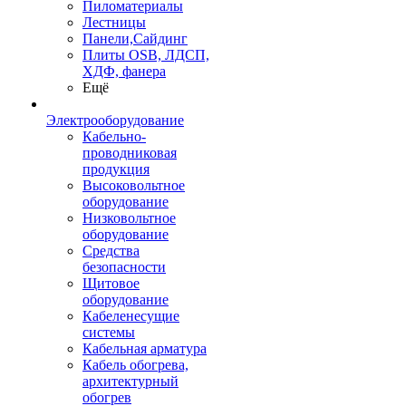
Пиломатериалы
Лестницы
Панели,Сайдинг
Плиты OSB, ЛДСП,
ХДФ, фанера
Ещё
Электрооборудование
Кабельно-
проводниковая
продукция
Высоковольтное
оборудование
Низковольтное
оборудование
Средства
безопасности
Щитовое
оборудование
Кабеленесущие
системы
Кабельная арматура
Кабель обогрева,
архитектурный
обогрев