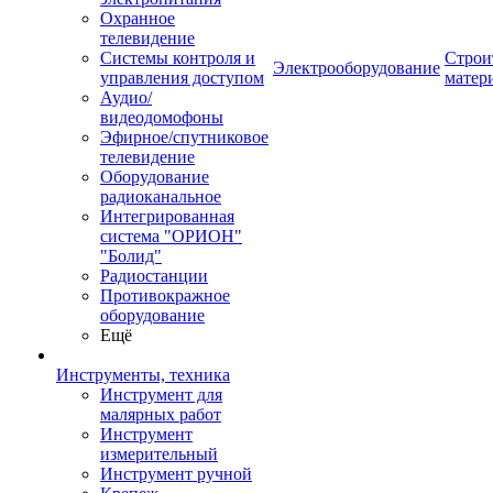
Охранное
телевидение
Системы контроля и
Строи
Электрооборудование
управления доступом
матер
Аудио/
видеодомофоны
Эфирное/спутниковое
телевидение
Оборудование
радиоканальное
Интегрированная
система "ОРИОН"
"Болид"
Радиостанции
Противокражное
оборудование
Ещё
Инструменты, техника
Инструмент для
малярных работ
Инструмент
измерительный
Инструмент ручной