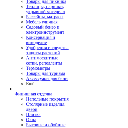
Товары для пикника
Теплицы, парники,
укрывной материал
Бассейны, матрасы
Мебель уличная
Садовый бензо и
электроинструмент
Консервация и
виноделие
Удобрения и средства
защиты растений
Антимоскитные
сетки, репелленты
Термометры
Товары для туризма
Аксессуары для бани
Ещё
Финишная отделка
Напольные покрытия
Столярные изделия,
двери
Плитка
Окна
Бытовые и обойные