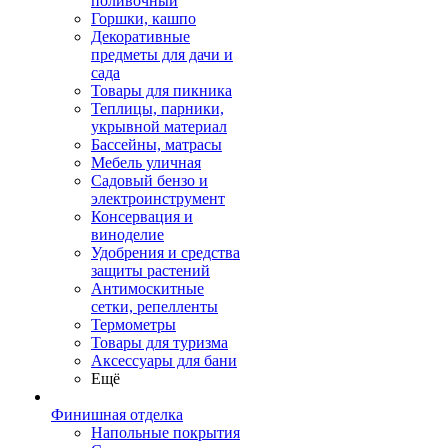
поливочный
Горшки, кашпо
Декоративные
предметы для дачи и
сада
Товары для пикника
Теплицы, парники,
укрывной материал
Бассейны, матрасы
Мебель уличная
Садовый бензо и
электроинструмент
Консервация и
виноделие
Удобрения и средства
защиты растений
Антимоскитные
сетки, репелленты
Термометры
Товары для туризма
Аксессуары для бани
Ещё
Финишная отделка
Напольные покрытия