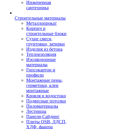
Инженерная
сантехника
Строительные материалы
Металлопрокат
Кирпич и
строительные блоки
Сухие смеси,
грунтовки, затирки
Изделия из бетона
Теплоизоляция
Изоляционные
материалы
Гипсокартон и
профили
Монтажные пены,
герметики, клеи
монтажные
Кровля и водостоки
Подвесные потолки
Пиломатериалы
Лестницы
Панели,Сайдинг
Плиты OSB, ЛДСП,
ХДФ, фанера