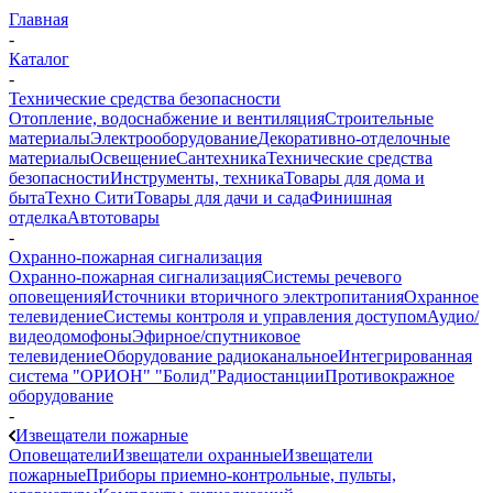
Главная
-
Каталог
-
Технические средства безопасности
Отопление, водоснабжение и вентиляция
Строительные
материалы
Электрооборудование
Декоративно-отделочные
материалы
Освещение
Сантехника
Технические средства
безопасности
Инструменты, техника
Товары для дома и
быта
Техно Сити
Товары для дачи и сада
Финишная
отделка
Автотовары
-
Охранно-пожарная сигнализация
Охранно-пожарная сигнализация
Системы речевого
оповещения
Источники вторичного электропитания
Охранное
телевидение
Системы контроля и управления доступом
Аудио/
видеодомофоны
Эфирное/спутниковое
телевидение
Оборудование радиоканальное
Интегрированная
система "ОРИОН" "Болид"
Радиостанции
Противокражное
оборудование
-
Извещатели пожарные
Оповещатели
Извещатели охранные
Извещатели
пожарные
Приборы приемно-контрольные, пульты,