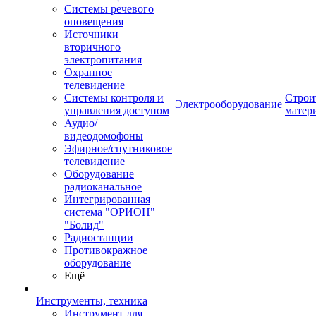
Системы речевого
оповещения
Источники
вторичного
электропитания
Охранное
телевидение
Системы контроля и
Строи
Электрооборудование
управления доступом
матер
Аудио/
видеодомофоны
Эфирное/спутниковое
телевидение
Оборудование
радиоканальное
Интегрированная
система "ОРИОН"
"Болид"
Радиостанции
Противокражное
оборудование
Ещё
Инструменты, техника
Инструмент для