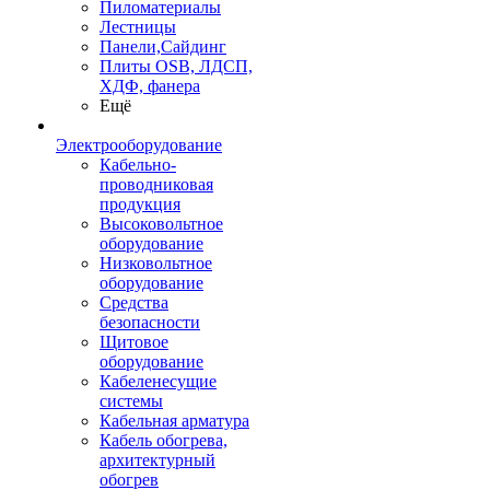
Пиломатериалы
Лестницы
Панели,Сайдинг
Плиты OSB, ЛДСП,
ХДФ, фанера
Ещё
Электрооборудование
Кабельно-
проводниковая
продукция
Высоковольтное
оборудование
Низковольтное
оборудование
Средства
безопасности
Щитовое
оборудование
Кабеленесущие
системы
Кабельная арматура
Кабель обогрева,
архитектурный
обогрев