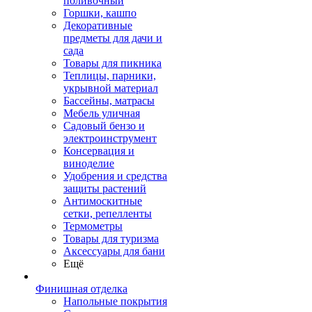
поливочный
Горшки, кашпо
Декоративные
предметы для дачи и
сада
Товары для пикника
Теплицы, парники,
укрывной материал
Бассейны, матрасы
Мебель уличная
Садовый бензо и
электроинструмент
Консервация и
виноделие
Удобрения и средства
защиты растений
Антимоскитные
сетки, репелленты
Термометры
Товары для туризма
Аксессуары для бани
Ещё
Финишная отделка
Напольные покрытия