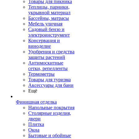
Товары для пикника
Теплицы, парники,
укрывной материал
Бассейны, матрасы
Мебель уличная
Садовый бензо и
электроинструмент
Консервация и
виноделие
Удобрения и средства
защиты растений
Антимоскитные
сетки, репелленты
Термометры
Товары для туризма
Аксессуары для бани
Ещё
Финишная отделка
Напольные покрытия
Столярные изделия,
двери
Плитка
Окна
Бытовые и обойные