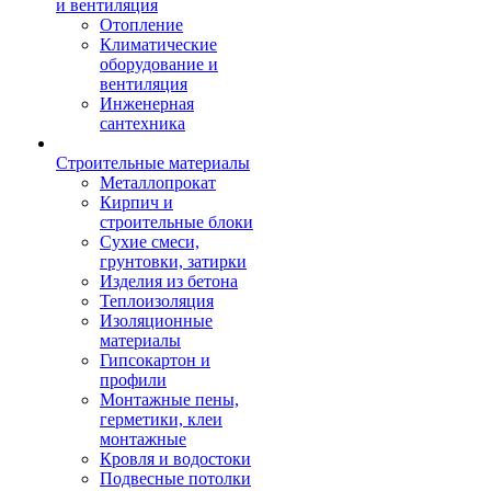
и вентиляция
Отопление
Климатические
оборудование и
вентиляция
Инженерная
сантехника
Строительные материалы
Металлопрокат
Кирпич и
строительные блоки
Сухие смеси,
грунтовки, затирки
Изделия из бетона
Теплоизоляция
Изоляционные
материалы
Гипсокартон и
профили
Монтажные пены,
герметики, клеи
монтажные
Кровля и водостоки
Подвесные потолки