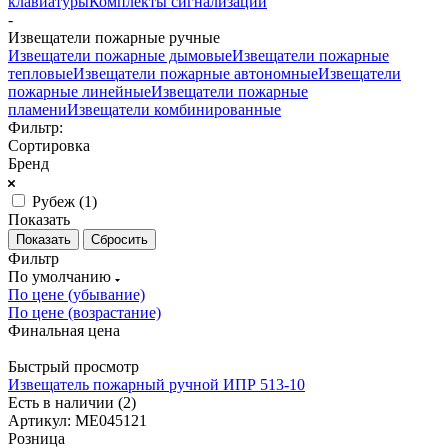
клавиатуры
Комплекты сигнализаций
-
Извещатели пожарные ручные
Извещатели пожарные дымовые
Извещатели пожарные
тепловые
Извещатели пожарные автономные
Извещатели
пожарные линейные
Извещатели пожарные
пламени
Извещатели комбинированные
Фильтр:
Сортировка
Бренд
Рубеж (
1
)
Показать
Сбросить
Фильтр
По умолчанию
По цене (убывание)
По цене (возрастание)
Финальная цена
Быстрый просмотр
Извещатель пожарный ручной ИПР 513-10
Есть в наличии (2)
Артикул: МЕ045121
Розница