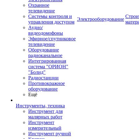
Охранное
телевидение
Системы контроля и
Строи
Электрооборудование
управления доступом
матер
Аудио/
видеодомофоны
Эфирное/спутниковое
телевидение
Оборудование
радиоканальное
Интегрированная
система "ОРИОН"
"Болид"
Радиостанции
Противокражное
оборудование
Ещё
Инструменты, техника
Инструмент для
малярных работ
Инструмент
измерительный
Инструмент ручной