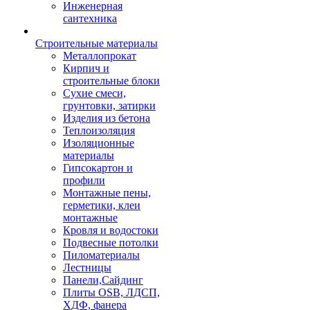
Инженерная
сантехника
Строительные материалы
Металлопрокат
Кирпич и
строительные блоки
Сухие смеси,
грунтовки, затирки
Изделия из бетона
Теплоизоляция
Изоляционные
материалы
Гипсокартон и
профили
Монтажные пены,
герметики, клеи
монтажные
Кровля и водостоки
Подвесные потолки
Пиломатериалы
Лестницы
Панели,Сайдинг
Плиты OSB, ЛДСП,
ХДФ, фанера