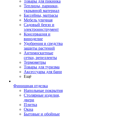
Товары для пикника
Теплицы, парники,
укрывной материал
Бассейны, матрасы
Мебель уличная
Садовый бензо и
электроинструмент
Консервация и
виноделие
Удобрения и средства
защиты растений
Антимоскитные
сетки, репелленты
Термометры
Товары для туризма
Аксессуары для бани
Ещё
Финишная отделка
Напольные покрытия
Столярные изделия,
двери
Плитка
Окна
Бытовые и обойные