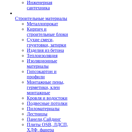
Инженерная
сантехника
Строительные материалы
Металлопрокат
Кирпич и
строительные блоки
Сухие смеси,
грунтовки, затирки
Изделия из бетона
Теплоизоляция
Изоляционные
материалы
Гипсокартон и
профили
Монтажные пены,
герметики, клеи
монтажные
Кровля и водостоки
Подвесные потолки
Пиломатериалы
Лестницы
Панели,Сайдинг
Плиты OSB, ЛДСП,
ХДФ, фанера