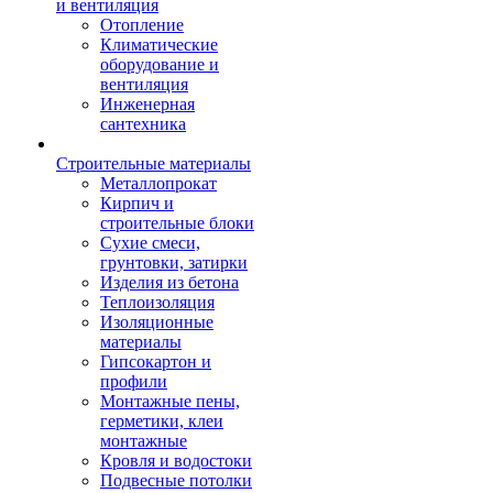
и вентиляция
Отопление
Климатические
оборудование и
вентиляция
Инженерная
сантехника
Строительные материалы
Металлопрокат
Кирпич и
строительные блоки
Сухие смеси,
грунтовки, затирки
Изделия из бетона
Теплоизоляция
Изоляционные
материалы
Гипсокартон и
профили
Монтажные пены,
герметики, клеи
монтажные
Кровля и водостоки
Подвесные потолки