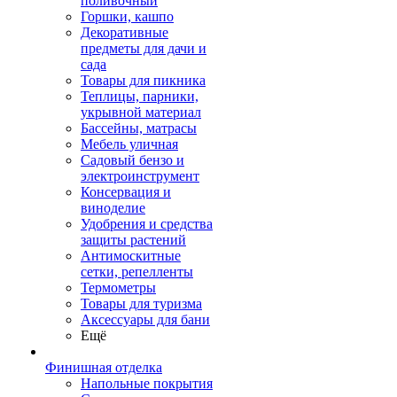
поливочный
Горшки, кашпо
Декоративные
предметы для дачи и
сада
Товары для пикника
Теплицы, парники,
укрывной материал
Бассейны, матрасы
Мебель уличная
Садовый бензо и
электроинструмент
Консервация и
виноделие
Удобрения и средства
защиты растений
Антимоскитные
сетки, репелленты
Термометры
Товары для туризма
Аксессуары для бани
Ещё
Финишная отделка
Напольные покрытия