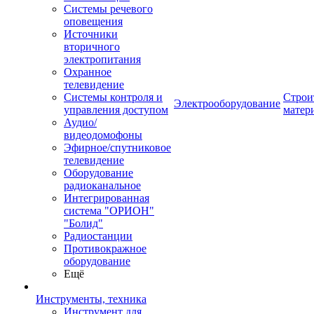
Системы речевого
оповещения
Источники
вторичного
электропитания
Охранное
телевидение
Системы контроля и
Строи
Электрооборудование
управления доступом
матер
Аудио/
видеодомофоны
Эфирное/спутниковое
телевидение
Оборудование
радиоканальное
Интегрированная
система "ОРИОН"
"Болид"
Радиостанции
Противокражное
оборудование
Ещё
Инструменты, техника
Инструмент для