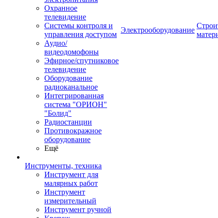
Охранное
телевидение
Системы контроля и
Строи
Электрооборудование
управления доступом
матер
Аудио/
видеодомофоны
Эфирное/спутниковое
телевидение
Оборудование
радиоканальное
Интегрированная
система "ОРИОН"
"Болид"
Радиостанции
Противокражное
оборудование
Ещё
Инструменты, техника
Инструмент для
малярных работ
Инструмент
измерительный
Инструмент ручной