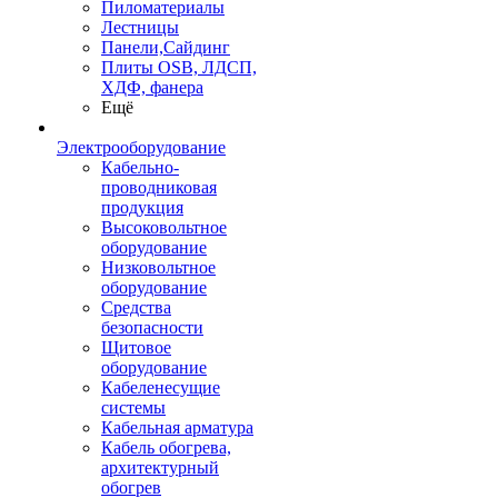
Пиломатериалы
Лестницы
Панели,Сайдинг
Плиты OSB, ЛДСП,
ХДФ, фанера
Ещё
Электрооборудование
Кабельно-
проводниковая
продукция
Высоковольтное
оборудование
Низковольтное
оборудование
Средства
безопасности
Щитовое
оборудование
Кабеленесущие
системы
Кабельная арматура
Кабель обогрева,
архитектурный
обогрев