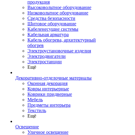
продукция
Высоковольтное оборудование
Низковольтное оборудование
Средства безопасности
Щитовое оборудование
Кабеленесущие системы
Кабельная арматура
Кабель обогрева, архитектурный
обогрев
Электроустановочные изделия
Электродвигатели
Электростанции
Ещё
Декоративно-отделочные материалы
Оконная декорация
Ковры интерьерные
Коврики придверные
Мебель
Предметы интерьера
Текстиль
Ещё
Освещение
Уличное освещение