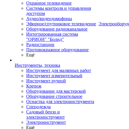
Охранное телевидение
Системы контроля и управления
доступом
Аудио/видеодомофоны
Эфирное/спутниковое телевидение
Электрооборуд
Оборудование радиоканальное
Интегрированная система
"ОРИОН" "Болид"
Радиостанции
Противокражное оборудование
Ещё
Инструменты, техника
Инструмент для малярных работ
Инструмент измерительный
Инструмент ручной
Крепеж
Оборудование для мастерской
Оборудование строительное
Оснастка для электроинструмента
Спецодежда
Садовый бензо и
электроинструмент
Электроинструмент
Ещё